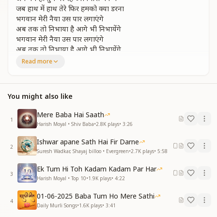
जब हाथ में हाथ तेरे फिर हमको क्या डरना
भगवान मेरी नैया उस पार लगाएंगे
अब तक तो निभाया है आगे भी निभायेंगे
भगवान मेरी नैया उस पार लगाएंगे
अब तक तो निभाया है आगे भी निभायेंगे
Read more
भला रोके क्यूं माया मिलने को मुझे तुमसे
प्रभु से लिपट जाऊ वृक्षों से लता जैसे
तुम साथ खड़े मेरे तूफान से क्या डरना
You might also like
भगवान मेरी नैया उस पार लगाएंगे
अब तक तो निभाया है आगे भी निभायेंगे
Mere Baba Hai Saath
भगवान मेरी नैया उस पार लगाएंगे
1
Harish Moyal • Shiv Baba
•
2.8K
plays
•
3:26
अब तक तो निभाया है आगे भी निभायेंगे
Ishwar apane Sath Hai Fir Darne
2
Suresh Wadkar, Shayaj billoo • Evergreen
•
2.7K
plays
•
5:58
Ek Tum Hi Toh Kadam Kadam Par Har
3
Harish Moyal • Top 10
•
1.9K
plays
•
4:22
01-06-2025 Baba Tum Ho Mere Sathi
4
Daily Murli Songs
•
1.6K
plays
•
3:41