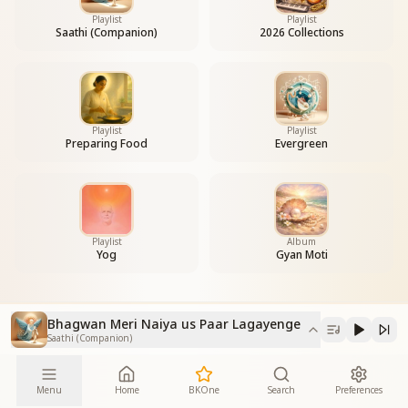
Playlist
Playlist
Saathi (Companion)
2026 Collections
Playlist
Playlist
Preparing Food
Evergreen
Playlist
Album
Yog
Gyan Moti
Bhagwan Meri Naiya us Paar Lagayenge
Saathi (Companion)
Menu
Home
BKOne
Search
Preferences