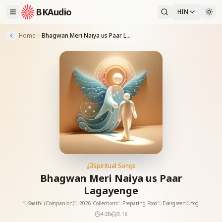
BKAudio
HIN
Home
Bhagwan Meri Naiya us Paar Lagayenge
Spiritual Songs
Bhagwan Meri Naiya us Paar
Lagayenge
Saathi (Companion)
2026 Collections
Preparing Food
Evergreen
Yog
4:20
3.1K