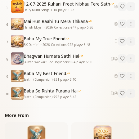
12-07-2025 Ruhani Preet Nibhau Tere Sath
5
Daily Murli Songs
•
1.1K
plays
•
5:22
Mai Hun Raahi Tu Mera Thikana
6
Harish Moyal • 2026 Collections
•
947
plays
•
5:26
Baba My True Friend
7
BK Damini • 2026 Collections
•
922
plays
•
3:48
Bhagwan Humara Sathi Hai
8
Suresh Wadkar • For Beginners
•
894
plays
•
6:08
Baba My Best Friend
9
Saathi (Companion)
•
851
plays
•
3:10
Baba Se Rishta Purana Hai
10
Saathi (Companion)
•
792
plays
•
3:42
More From