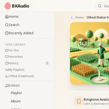
BKAudio
Home
Home
Chhod Shahar K
Search
Recently Added
YOUR LIBRARY
For You
Favourites
History
1
My Playlists
Offline Downloads
SONGS
Playlist
Ringtone Avail
Album
Listen & download ri