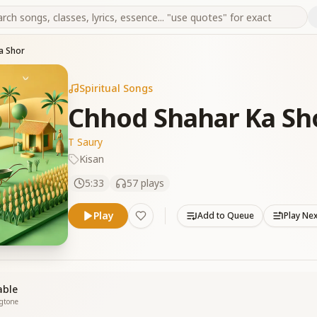
a Shor
Spiritual Songs
Chhod Shahar Ka Sh
T Saury
Kisan
5:33
57
plays
Play
Add to Queue
Play Ne
able
ngtone