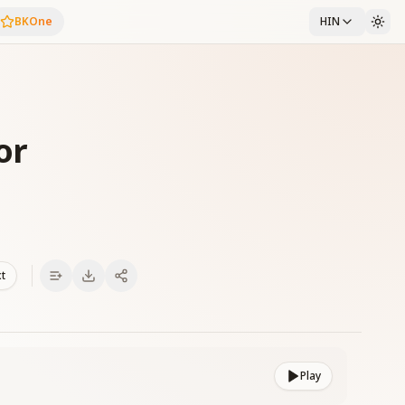
BKOne
HIN
or
xt
Play