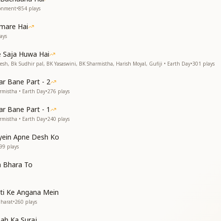
ronment
•
854
plays
mare Hai
ays
 Saja Huwa Hai
esh, Bk Sudhir pal, BK Yasaswini, BK Sharmistha, Harish Moyal, Gufiji • Earth Day
•
301
plays
r Bane Part - 2
rmistha • Earth Day
•
276
plays
r Bane Part - 1
rmistha • Earth Day
•
240
plays
yein Apne Desh Ko
99
plays
a Bhara To
rti Ke Angana Mein
Bharat
•
260
plays
ah Ka Suraj