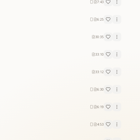
7:43
6:25
30:35
33:10
33:12
6:30
6:19
4:53