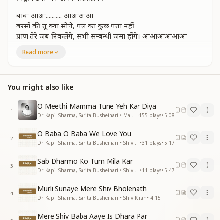
बाबा आआ........... आआआआ
बरसों की तू क्या सोचे, पल का कुछ पता नहीं
प्राण तेरे जब निकलेंगे, सभी सम्बन्धी जमा होंगे। आआआआआआ
चम्मच भर गंगाजल के,सभी तुझे पिलायेंगे एएएएए
Read more
आटे पानी के लड्डू को सामने रख चले जायेंगे
राम राम सत्य है
जब कोई जरुरत ना होगी
You might also like
जब कोई जरुरत ना होगी
तुझको उस खाने की
O Meethi Mamma Tune Yeh Kar Diya
आआआआ.....
1
Dr. Kapil Sharma, Sarita Busheihari • Mamma
•
155
plays
•
6:08
चिठ्ठी कटेगी जब ऊपर वाले की
चिठ्ठी कटेगी जब ऊपर वा....ले की
O Baba O Baba We Love You
2
Dr. Kapil Sharma, Sarita Busheihari • Shiv Kiran
•
31
plays
•
5:17
आआआआआआ.........
अरथी तेरी खूब सजेगी, करेंगे जल्दी ले जाने की
Sab Dharmo Ko Tum Mila Kar
बेटा तेरा शमशान चले, पत्नी चार दीवारी तक
3
Dr. Kapil Sharma, Sarita Busheihari • Shiv Kiran
•
11
plays
•
5:47
लकडी से जला देंगे और जल्दी करेंगे नहाने की.....
अस्थियां तेरी ले कर के हरिद्वार में बहायेंगे.......
Murli Sunaye Mere Shiv Bholenath
4
जय गंगे ...
Dr. Kapil Sharma, Sarita Busheihari • Shiv Kiran
•
4:15
दो दिन शोक मनायेंगे, सब दो दिन शोक मनायेंगे
Mere Shiv Baba Aaye Is Dhara Par
और जल्दी होगी खा....ने की