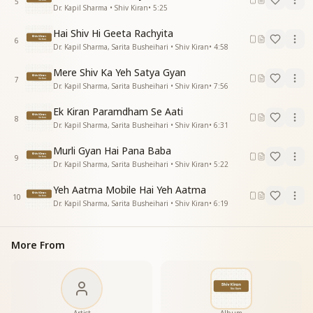
5
Dr. Kapil Sharma • Shiv Kiran
•
5:25
चिठ्ठी कटेगी जब ऊपर वाले की
चिठ्ठी कटेगी जब ऊपर वा.....ले की
Hai Shiv Hi Geeta Rachyita
6
Dr. Kapil Sharma, Sarita Busheihari • Shiv Kiran
•
4:58
बाबा आआआआआ ......
स्वार्थ की ये दुनिया सारी,पर में तुझे भुला देगी
Mere Shiv Ka Yeh Satya Gyan
रस्म जमाने की अदा होगी,सब यादें वो भर देगी
7
Dr. Kapil Sharma, Sarita Busheihari • Shiv Kiran
•
7:56
हर हर महादेव शिव शंभो
किसे तू अपना कहता है और कौन तेरा है अपना
Ek Kiran Paramdham Se Aati
8
अब तुझको मालूम पड़ेगा प्रभु ही है बस अपना
Dr. Kapil Sharma, Sarita Busheihari • Shiv Kiran
•
6:31
हे अनाथ ये याद रखना, हे अनाथ ये याद रखना तब वही एक सहा..रा.. है
Murli Gyan Hai Pana Baba
चिठ्ठी कटेगी जब ऊपर वाले की
9
Dr. Kapil Sharma, Sarita Busheihari • Shiv Kiran
•
5:22
चिठ्ठी कटेगी जब ऊपर वा...ले... की"
Yeh Aatma Mobile Hai Yeh Aatma
10
Dr. Kapil Sharma, Sarita Busheihari • Shiv Kiran
•
6:19
More From