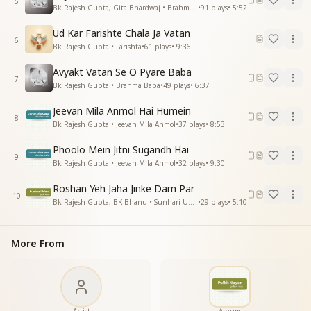
5
Bk Rajesh Gupta, Gita Bhardwaj • Brahma Baba
•
91
plays
•
5:52
बाबा तेरे यादों में
आ आ आ आ आ आ"
Ud Kar Farishte Chala Ja Vatan
6
Bk Rajesh Gupta • Farishta
•
61
plays
•
9:36
Avyakt Vatan Se O Pyare Baba
7
Bk Rajesh Gupta • Brahma Baba
•
49
plays
•
6:37
Jeevan Mila Anmol Hai Humein
8
Bk Rajesh Gupta • Jeevan Mila Anmol
•
37
plays
•
8:53
Phoolo Mein Jitni Sugandh Hai
9
Bk Rajesh Gupta • Jeevan Mila Anmol
•
32
plays
•
9:30
Roshan Yeh Jaha Jinke Dam Par
10
Bk Rajesh Gupta, BK Bhanu • Sunhari Udan
•
29
plays
•
5:10
More From