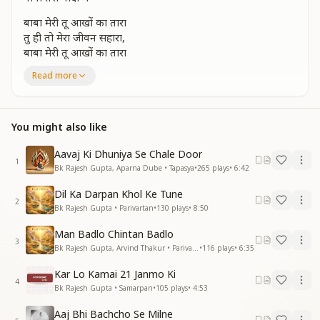
बाबा मेरी तू आखों का तारा
तु ही तो मेरा जीवन सहारा,
बाबा मेरी तू आखों का तारा
तु ही तो मेरा जीवन सहारा
Read more
मन मंदिर में है तेरी मूरत
नैनो में मेरे है तेरी सूरत
बाबा तुझको पाके मैं भूल गया हूं दुनिया सारी
You might also like
दिन बीत जाए गुजर जाए रातें
बाबा तेरी यादों में
Aavaj Ki Dhuniya Se Chale Door
1
बस यही तमन्ना जीना हो मरना तेरे ही साथ घर को है जाना,
Bk Rajesh Gupta, Aparna Dube • Tapasya
•
265
plays
•
6:42
बस यही तमन्ना जीना हो मरना तेरे ही साथ घर को है जाना
Dil Ka Darpan Khol Ke Tune
इसके सिवा कोई चाहत नहीं है तेरे बिना कोई मंजिल नही है
2
Bk Rajesh Gupta • Parivartan
•
130
plays
•
8:50
बाबा तुझसे सबकुछ पाया
तू ही तो मेरा संसार है
Man Badlo Chintan Badlo
दिन बीत जाए गुजर जाए रातें बाबा तेरी यादों में
3
Bk Rajesh Gupta, Arvind Thakur • Parivartan
•
116
plays
•
6:35
हर पल तेरे गीत में गाऊ होटों पे तेरा नाम रहे
बाबा तेरे यादों में,
Kar Lo Kamai 21 Janmo Ki
4
आ आ आ आ आ आ
Bk Rajesh Gupta • Samarpan
•
105
plays
•
4:53
बाबा तेरे यादों में
Aaj Bhi Bachcho Se Milne
आ आ आ आ आ आ