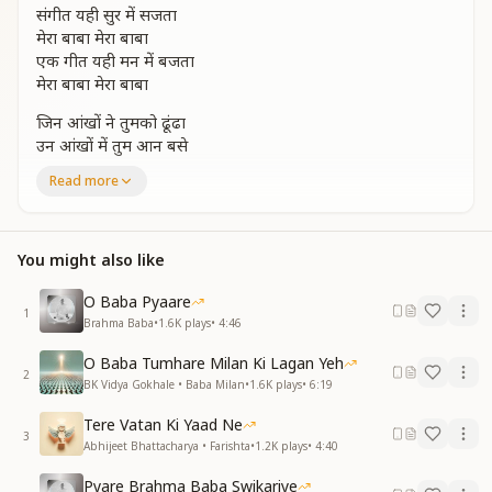
संगीत यही सुर में सजता
मेरा बाबा मेरा बाबा
एक गीत यही मन में बजता
मेरा बाबा मेरा बाबा
जिन आंखों ने तुमको ढूंढा
उन आंखों में तुम आन बसे
जिन आंखों ने तुमको ढूंढा
Read more
उन आंखों में तुम आन बसे
अब तक जिनमे थे अश्क भरे
मुस्कान लिए तुम आन हसे
You might also like
सोते जगते हर पल दिखता
मेरा बाबा मेरा बाबा
O Baba Pyaare
एक गीत यही मन में बजता
1
Brahma Baba
•
1.6K
plays
•
4:46
मेरा बाबा मेरा बाबा
O Baba Tumhare Milan Ki Lagan Yeh
मेरा मेरा जब कहते थे तो
2
BK Vidya Gokhale • Baba Milan
•
1.6K
plays
•
6:19
जग ये पराया सा था बना
मेरा मेरा जब कहते थे तो
Tere Vatan Ki Yaad Ne
जग ये पराया सा था बना
3
Abhijeet Bhattacharya • Farishta
•
1.2K
plays
•
4:40
अब दिल ने कहा मेरा बाबा
तब हो गया ये सब जग अपना
Pyare Brahma Baba Swikariye