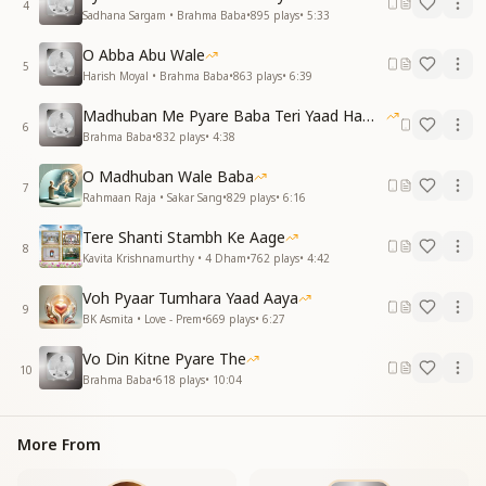
4
दिल की दिल में दिल से सुनता
Sadhana Sargam • Brahma Baba
•
895
plays
•
5:33
मेरा बाबा मेरा बाबा
O Abba Abu Wale
एक गीत यही मन में बजता
5
Harish Moyal • Brahma Baba
•
863
plays
•
6:39
मेरा बाबा मेरा बाबा
Madhuban Me Pyare Baba Teri Yaad Hamko Aaye
ये बोल बड़े अनमोल मिले
6
Brahma Baba
•
832
plays
•
4:38
मन को मीठा मकरंद मिला
ये बोल बड़े अनमोल मिले
O Madhuban Wale Baba
मन को मीठा मकरंद मिला
7
Rahmaan Raja • Sakar Sang
•
829
plays
•
6:16
मिले पंख उमंगों के उड़ने
दिया खोल द्वार जो बंद मिला
Tere Shanti Stambh Ke Aage
8
ये मंत्र है जादूसा करता
Kavita Krishnamurthy • 4 Dham
•
762
plays
•
4:42
मेरा बाबा मेरा बाबा
Voh Pyaar Tumhara Yaad Aaya
एक गीत यही मन में बजता
9
BK Asmita • Love - Prem
•
669
plays
•
6:27
मेरा बाबा मेरा बाबा
संगीत यही सुर में सजता
Vo Din Kitne Pyare The
मेरा बाबा मेरा बाबा
10
Brahma Baba
•
618
plays
•
10:04
एक गीत यही मन में बजता
मेरा बाबा मेरा बाबा
_
_
_
_
_
_
_
_
_
_"
More From