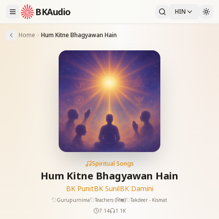
BKAudio
HIN
Home
Hum Kitne Bhagyawan Hain
Spiritual Songs
Hum Kitne Bhagyawan Hain
BK Punit
BK Sunil
BK Damini
Gurupurnima
Teachers (शिक्षक)
Takdeer - Kismat
7:14
1.1K