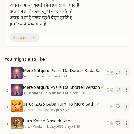
अगम अगोचर कहते जिसे हम सामने पाते है
अजब नशा है गजब खुशी बेहद हर्षाते है
अजब नशा है गजब खुशी बेहद हर्षाते है
हम कितने भाग्यवान हैं
पवित्रता आनंद प्रेम के हीरे माणिक मोती
Read more
सुख शांति संतोष को पाकर जग गई जीवन ज्योति
पवित्रता आनंद प्रेम के हीरे माणिक मोती
सुख शांति संतोष को पाकर जग गई जीवन ज्योति
You might also like
अविनाशी धन दे सच्चा धनवान बनाते है
अविनाशी धन दे सच्चा धनवान बनाते है
Mere Satguru Pyare Da Darbar Bada Sohna Hai
अजब नशा है गजब खुशी बेहद हर्षाते है
1
Gurupurnima
•
1.7K
plays
•
5:24
अजब नशा है गजब खुशी बेहद हर्षाते है
हम कितने भाग्यवान हैं
Mere Satguru Pyare Da Shorter Version
2
BK Damini • Gurupurnima
•
1.6K
plays
•
0:58
अपरम्पार प्रभु ने हमको अपना पार बताया
वेद शास्त्र सारे ग्रंथों का सारा सार सुनाया
01-06-2025 Baba Tum Ho Mere Sathi
अपरम्पार प्रभु ने हमको अपना पार बताया
3
Daily Murli Songs
•
1.6K
plays
•
3:41
वेद शास्त्र सारे ग्रंथों का सारा सार सुनाया
ज्ञान के सागर ज्ञानेश्वर महान बनाते है
Hum Khush Naseeb Kitne
4
ज्ञान के सागर ज्ञानेश्वर महान बनाते है
Suresh Wadkar • Tapasya
•
969
plays
•
6:39
अजब नशा है गजब खुशी बेहद हर्षाते है