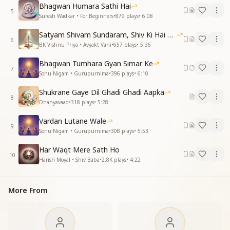
Bhagwan Humara Sathi Hai
अजब नशा है गजब खुशी बेहद हर्षाते है
5
Suresh Wadkar • For Beginners
•
879
plays
•
6:08
हम कितने भाग्यवान हैं
Satyam Shivam Sundaram, Shiv Ki Hai Hum Santan 09-11-2025
ज्ञान की मुरली मन मधुबन में प्रभु ने ऐसी बाची
6
BK Vishnu Priya • Avyakt Vani
•
657
plays
•
5:36
देह और दुनियां सब कुछ भूली गोप गोपियां नाची
ज्ञान की मुरली मन मधुबन में प्रभु ने ऐसी बाची
Bhagwan Tumhara Gyan Simar Ke
देह और दुनियां सब कुछ भूली गोप गोपियां नाची
7
Sonu Nigam • Gurupurnima
•
396
plays
•
6:10
प्रेम छाछ पर नाचते वो जहां नचाते है
प्रेम छाछ पर नाचते वो जहां नचाते है
Shukrane Gaye Dil Ghadi Ghadi Aapka
8
अजब नशा है गजब खुशी बेहद हर्षाते है
Dhanyavaad
•
318
plays
•
5:28
अजब नशा है गजब खुशी बेहद हर्षाते है
Vardan Lutane Wale
अगम अगोचर कहते जिसे हम सामने पाते है
9
Sonu Nigam • Gurupurnima
•
308
plays
•
5:53
अगम अगोचर कहते जिसे हम सामने पाते है
अजब नशा है गजब खुशी बेहद हर्षाते है
Har Waqt Mere Sath Ho
अजब नशा है गजब खुशी बेहद हर्षाते है
10
Harish Moyal • Shiv Baba
•
2.8K
plays
•
4:22
हम कितने भाग्यवान हैं
More From