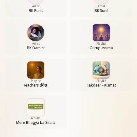
Artist
Artist
BK Punit
BK Sunil
Artist
Playlist
BK Damini
Gurupurnima
Playlist
Playlist
Teachers (शिक्षक)
Takdeer - Kismat
Album
Mere Bhagya ka Sitara