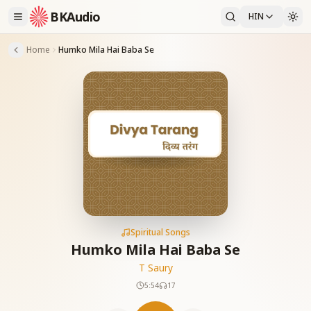
BKAudio
HIN
Home
Humko Mila Hai Baba Se
Spiritual Songs
Humko Mila Hai Baba Se
T Saury
5:54
17