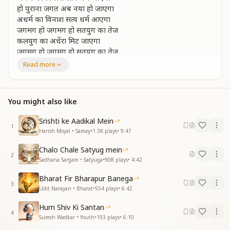
हो पुराना जगत अब नया हो जाएगा
अधर्म का विनाश सत्य धर्म आएगा
जगमग हो जगमग हो सतयुग का तेज
कलयुग का अधेंरा मिट जाएगा
जगमग हो जगमग हो सतयुग का तेज
कलयुग का अधेंरा मिट जाएगा
Read more
Shine, shine the light of the Golden Age;
the darkness of the Iron Age will vanish.
You might also like
Shine, shine the light of the Golden Age;
the darkness of the Iron Age will vanish.
Srishti ke Aadikal Mein
The old world will now become new;
1
Harish Moyal • Samay
•
1.3K
plays
•
9:47
irreligion will be destroyed, true dharma will arise.
Yes, the old world will now become new;
Chalo Chale Satyug mein
irreligion will be destroyed, true dharma will arise.
2
Sadhana Sargam • Satyuga
•
908
plays
•
4:42
Shine, shine the light of the Golden Age;
the darkness of the Iron Age will vanish.
Bharat Fir Bharapur Banega
3
Shine, shine the light of the Golden Age;
Udit Narayan • Bharat
•
554
plays
•
6:42
the darkness of the Iron Age will vanish.
Hum Shiv Ki Santan
4
श्री कृष्ण प्रथम देैवी राजकुमार होंगे
Suresh Wadkar • Youth
•
193
plays
•
6:10
सर्वगुण संपन्न वो कहलायेंगे