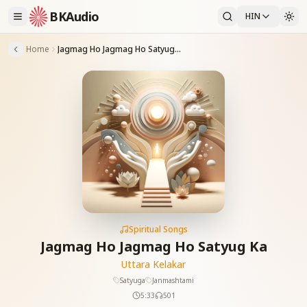
BKAudio
HIN
Home
Jagmag Ho Jagmag Ho Satyug Ka
Spiritual Songs
Jagmag Ho Jagmag Ho Satyug Ka
Uttara Kelakar
Satyuga
Janmashtami
5:33
501