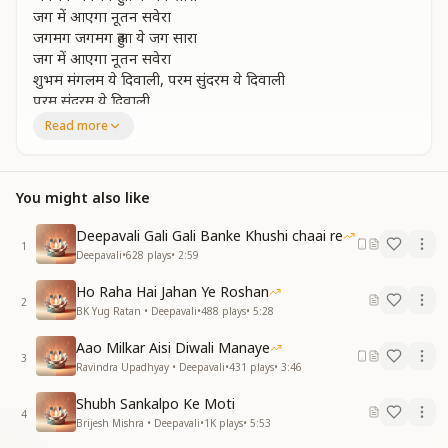
जग में आएगा नूतन सवेरा
जगमग जगमग हुआ ये जग सारा
जग में आएगा नूतन सवेरा
शुभम मंगलम ये दिवाली, परम सुंदरम ये दिवाली
परम सुंदरम ये दिवाली
Read more
The whole world sparkles and shines so bright,
A new divine dawn is coming to light.
Let us create with pure intentions true,
You might also like
And honor every righteous act we do.
Together let’s spread the light of love everywhere,
Deepavali Gali Gali Banke Khushi chaai re
And fill the world with a radiant, peaceful air.
1
Deepavali
•
628
plays
•
2:59
The whole world sparkles and shines so bright,
A new divine dawn is coming to light.
Ho Raha Hai Jahan Ye Roshan
The whole world sparkles and shines so bright,
2
BK Yug Ratan • Deepavali
•
488
plays
•
5:28
A new divine dawn is coming to light.
Auspicious and sacred is this Diwali divine,
Aao Milkar Aisi Diwali Manaye
3
Truly beautiful—this festival of light sublime.
Ravindra Upadhyay • Deepavali
•
431
plays
•
3:46
मंगल मुहुर्त है लेकर के आई, दिशा दिशा में गुंजे शहनाई
Shubh Sankalpo Ke Moti
4
मंगल मुहुर्त है लेकर के आई, दिशा दिशा में गुंजे शहनाई
Brijesh Mishra • Deepavali
•
1K
plays
•
5:53
पुण्य के धन से झोली भर लें, जीवन को पावन पावन कर लें