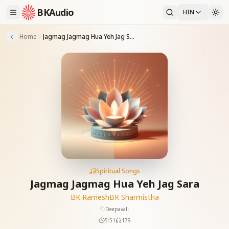
BKAudio
HIN
Home
Jagmag Jagmag Hua Yeh Jag Sara
Spiritual Songs
Jagmag Jagmag Hua Yeh Jag Sara
BK Ramesh
BK Sharmistha
Deepavali
5:51
179