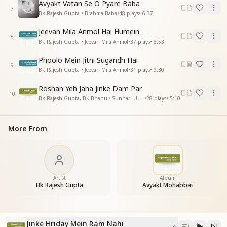
उनका दुनिया में कोई काम नही
Avyakt Vatan Se O Pyare Baba
7
जिनके हृदय मे राम नही
Bk Rajesh Gupta • Brahma Baba
•
48
plays
•
6:37
उनका दुनिया में कोई काम नही
Jeevan Mila Anmol Hai Humein
जीनको प्रभू की पहचान नही
8
Bk Rajesh Gupta • Jeevan Mila Anmol
•
37
plays
•
8:53
उनको कही आराम नहीं
_
_
_
_
_
_
_
__
Phoolo Mein Jitni Sugandh Hai
9
Bk Rajesh Gupta • Jeevan Mila Anmol
•
31
plays
•
9:30
Roshan Yeh Jaha Jinke Dam Par
10
Bk Rajesh Gupta, BK Bhanu • Sunhari Udan
•
28
plays
•
5:10
More From
Artist
Album
Bk Rajesh Gupta
Avyakt Mohabbat
Jinke Hriday Mein Ram Nahi