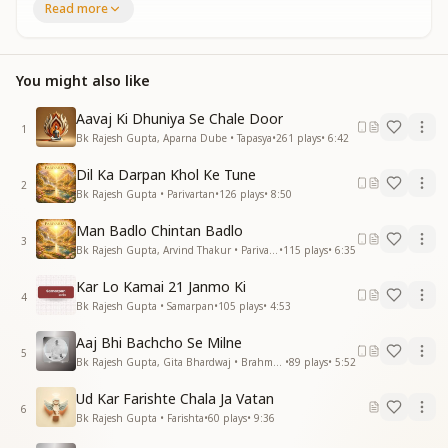
Read more
संकल्पो को जो भी व्यर्थ गवाता
जीवन का अनमोल समय वो खोता है
इनके बोलो मे
You might also like
इनके बोलो मे प्रेम नही
इनके बोलो मे प्रेम नही
Aavaj Ki Dhuniya Se Chale Door
उस वाणी का कोई काम नही
1
Bk Rajesh Gupta, Aparna Dube • Tapasya
•
261
plays
•
6:42
जिनके हृदय मे राम नही
Dil Ka Darpan Khol Ke Tune
सत्य मार्ग को जो सदा अपनाता है
2
Bk Rajesh Gupta • Parivartan
•
126
plays
•
8:50
वो प्रभू के दिल पर चढ़ता जाता है
सत्य मार्ग को जो अपनाता है
Man Badlo Chintan Badlo
वो प्रभू के दिल पर चढ़ता जाता है
3
Bk Rajesh Gupta, Arvind Thakur • Parivartan
•
115
plays
•
6:35
जिनके मन में कोई लक्ष्य नहीं
जीनका कही कोई नाम नहीं
Kar Lo Kamai 21 Janmo Ki
4
जिनके मन में कोई लक्ष्य नहीं
Bk Rajesh Gupta • Samarpan
•
105
plays
•
4:53
उनका कही कोई नाम नहीं
Aaj Bhi Bachcho Se Milne
जिनके हृदय मे राम नही
5
Bk Rajesh Gupta, Gita Bhardwaj • Brahma Baba
•
89
plays
•
5:52
उनका दुनिया में कोई काम नाही
जीनको प्रभू की पहचान नही
Ud Kar Farishte Chala Ja Vatan
उनको कही आराम नहीं
6
Bk Rajesh Gupta • Farishta
•
60
plays
•
9:36
जिनके हृदय मे राम नही