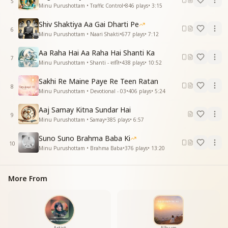
5
एक पिता की है रूहानी संतान
Minu Purushottam • Traffic Control
•
846
plays
•
3:15
कौन है हिन्दू कौन मुसलमान
Shiv Shaktiya Aa Gai Dharti Pe
एक पिता की है रूहानी संतान
6
Minu Purushottam • Naari Shakti
•
677
plays
•
7:12
भाई भाई की ओ ओ ओ ओ ओ
भाई भाई की दृष्टी बना लो
Aa Raha Hai Aa Raha Hai Shanti Ka
जग में फिर से शांति फैला दो
7
Minu Purushottam • Shanti - शांति
•
438
plays
•
10:52
ज्योति जगालो अंधेरा मिटा दो
ज्योति जगालो अंधेरा मिटा दो
Sakhi Re Maine Paye Re Teen Ratan
8
शिव को अपने दिल में बसा लो
Minu Purushottam • Devotional - 03
•
406
plays
•
5:24
शिव को अपने दिल में बसा लो
Aaj Samay Kitna Sundar Hai
दिल में बसा लो
9
Minu Purushottam • Samay
•
385
plays
•
6:57
ज्योति जगालो अंधेरा मिटा दो
ज्योति जगालो अंधेरा मिटा दो
Suno Suno Brahma Baba Ki
ज्योति जगालो अंधेरा मिटा दो
10
Minu Purushottam • Brahma Baba
•
376
plays
•
13:20
ज्योति जगालो
More From