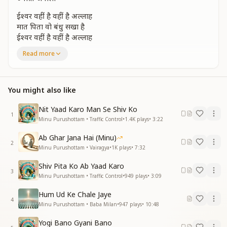
ईश्वर वहीं है वहीं है अल्लाह
मात पिता वो बंधु सखा है
ईश्वर वहीं है वहीं है अल्लाह
मात पिता वो बंधु सखा है
Read more
उनसे ही अपना ऊ ओ ओ ओ ओ
उनसे ही अपना रिश्ता जुटा लो
जीवन को अपने धन्य बना लो
You might also like
ज्योति जगालो अंधेरा मिटा दो
ज्योति जगालो
Nit Yaad Karo Man Se Shiv Ko
1
परवाने बन उस शमा पे जलेंगे
Minu Purushottam • Traffic Control
•
1.4K
plays
•
3:22
श्रीमत पर चलकर पावन बनेंगे
Ab Ghar Jana Hai (Minu)
परवाने बन उस शमा पे जलेंगे
2
Minu Purushottam • Vairagya
•
1K
plays
•
7:32
श्रीमत पर चलकर पावन बनेंगे
दिव्य गुणों से ओ ओ ओ ओ ओ
Shiv Pita Ko Ab Yaad Karo
जीवन सजालो
3
Minu Purushottam • Traffic Control
•
949
plays
•
3:09
घर घर को सुंदर स्वर्ग बना लो
ज्योति जगालो अंधेरा मिटा दो
Hum Ud Ke Chale Jaye
4
ज्योति जगालो
Minu Purushottam • Baba Milan
•
947
plays
•
10:48
कौन है हिन्दू कौन मुसलमान
Yogi Bano Gyani Bano