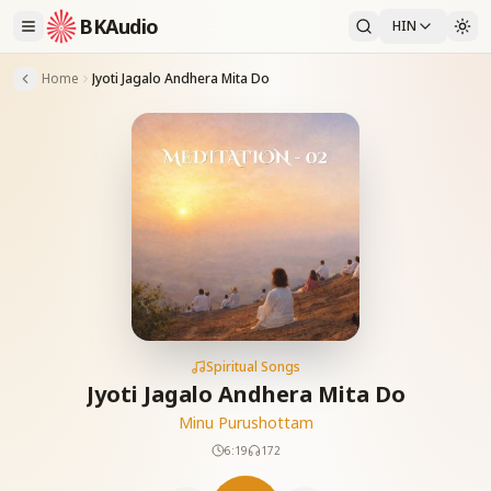
BKAudio
HIN
Home
Jyoti Jagalo Andhera Mita Do
Spiritual Songs
Jyoti Jagalo Andhera Mita Do
Minu Purushottam
6:19
172