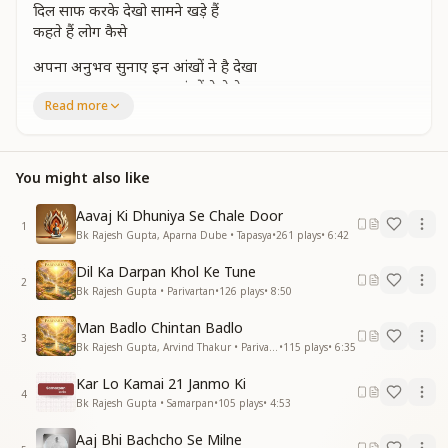
दिल साफ करके देखो सामने खड़े हैं
कहते हैं लोग कैसे
अपना अनुभव सुनाए इन आंखों ने है देखा
अपना अनुभव सुनाए इन आंखों ने हे देखा
Read more
लाखों ने है बना ली अपनी भाग्य रेखा
तुम भी मिलालो नजरे सामने खड़े हैं
दिल साफ करके देखो सामने खड़े हैं
कहते हैं लोग कैसे
You might also like
मन से हटा लो सारी दुनिया की दुनियादारी
Aavaj Ki Dhuniya Se Chale Door
मन से हटा लो सारी दुनिया की दुनियादारी
1
Bk Rajesh Gupta, Aparna Dube • Tapasya
•
261
plays
•
6:42
हर कामना हो पूरी प्रभु से रहे ना दूरी
सबसे स्नेह बढ़ा लो सामने खड़े हैं
Dil Ka Darpan Khol Ke Tune
2
दिल साफ करके देखो सामने खड़े हैं
Bk Rajesh Gupta • Parivartan
•
126
plays
•
8:50
कहते हैं लोग कैसे
Man Badlo Chintan Badlo
3
दिल की प्रीत जोड़ो मजहब यही सिखाता
Bk Rajesh Gupta, Arvind Thakur • Parivartan
•
115
plays
•
6:35
दिल की प्रीत जोड़ो मजहब यही सिखाता
Kar Lo Kamai 21 Janmo Ki
जाति के बंधन तोड़ो हर मन से जोड़ो नाता
4
Bk Rajesh Gupta • Samarpan
•
105
plays
•
4:53
सब के दिलों को जीतो सामने खड़े हैं
दिल साफ करके देखो सामने खड़े हैं
Aaj Bhi Bachcho Se Milne