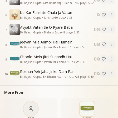
कहते हैं लोग कैसे भगवान नहीं मिलते
5
Bk Rajesh Gupta, Gita Bhardwaj • Brahma Baba
•
89
plays
•
5:52
कहते हैं लोग कैसे भगवान नहीं मिलते
दिल साफ करके देखो सामने खड़े हैं
Ud Kar Farishte Chala Ja Vatan
6
सामने खड़े हैं.."
Bk Rajesh Gupta • Farishta
•
60
plays
•
9:36
Avyakt Vatan Se O Pyare Baba
7
Bk Rajesh Gupta • Brahma Baba
•
48
plays
•
6:37
Jeevan Mila Anmol Hai Humein
8
Bk Rajesh Gupta • Jeevan Mila Anmol
•
37
plays
•
8:53
Phoolo Mein Jitni Sugandh Hai
9
Bk Rajesh Gupta • Jeevan Mila Anmol
•
31
plays
•
9:30
Roshan Yeh Jaha Jinke Dam Par
10
Bk Rajesh Gupta, BK Bhanu • Sunhari Udan
•
28
plays
•
5:10
More From