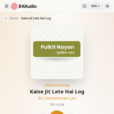
BKAudio
HIN
Home
Kaise Jit Lete Hai Log
Spiritual Songs
Kaise Jit Lete Hai Log
BK Damini
Hemant Jain
6:33
48