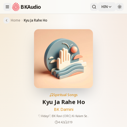
BKAudio
HIN
Home
Kyu Ja Rahe Ho
Spiritual Songs
Kyu Ja Rahe Ho
BK Damini
Vidayi
BK Ravi (ORC) Ki Kalam Se..
4:42
319