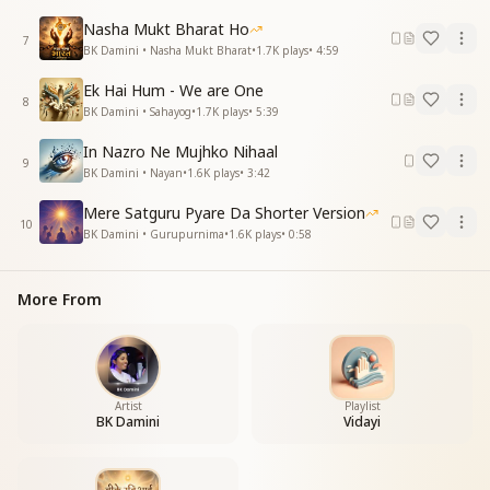
Nasha Mukt Bharat Ho
7
BK Damini • Nasha Mukt Bharat
•
1.7K
plays
•
4:59
Ek Hai Hum - We are One
8
BK Damini • Sahayog
•
1.7K
plays
•
5:39
In Nazro Ne Mujhko Nihaal
9
BK Damini • Nayan
•
1.6K
plays
•
3:42
Mere Satguru Pyare Da Shorter Version
10
BK Damini • Gurupurnima
•
1.6K
plays
•
0:58
More From
Artist
Playlist
BK Damini
Vidayi