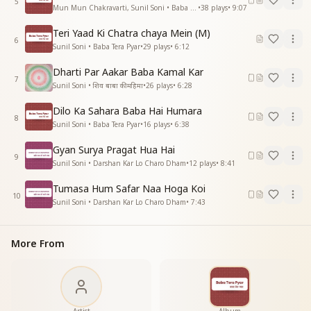
5
Mun Mun Chakravarti, Sunil Soni • Baba Tera Pyar
•
38
plays
•
9:07
तू आत्मा ज्योति है इसमें
गुण शक्ति के मोती है
Teri Yaad Ki Chatra chaya Mein (M)
निज स्वरुप का परख नहीं है
6
Sunil Soni • Baba Tera Pyar
•
29
plays
•
6:12
इसीलिए तू रोती है
तू आत्मा ज्योति है इसमें
Dharti Par Aakar Baba Kamal Kar
7
गुण शक्ति के मोती है
Sunil Soni • शिव बाबा की महिमा
•
26
plays
•
6:28
निज स्वरुप का परख नहीं है
Dilo Ka Sahara Baba Hai Humara
इसीलिए तू रोती है
8
Sunil Soni • Baba Tera Pyar
•
16
plays
•
6:38
बिंदी बनकर परमात्मा
बिंदी को निहार
Gyan Surya Pragat Hua Hai
मनवा रे.. ओ मनवा मनवा रे
9
Sunil Soni • Darshan Kar Lo Charo Dham
•
12
plays
•
8:41
मनवा रे.. ओ मनवा मनवा रे
आआआआ......आआआआ.......
Tumasa Hum Safar Naa Hoga Koi
10
Sunil Soni • Darshan Kar Lo Charo Dham
•
7:43
63 जन्मो का रोगी है
विष बन गये विकार
देहभान में आने से
More From
मन से हुआ बीमार
63 जन्मो का रोगी है
विष बन गये विकार
देहभान में आने से