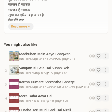
सरजन है साकार
सरजन है साकार
सुख का दरिया बह आया है
देख तेरे द्वार
मनवा रे.. ओ मनवा मनवा रे
Read more
मनवा रे.. ओ मनवा मनवा रे
आआआआ.......आआआआ.......
You might also like
बाबा का बच्चों से रुहानी
सम्बन्ध तो अविनाशी है
Madhuban Mein Aaye Bhagwan
प्यार भरता हर मन में
1
Sunil Soni, Sajal Tank • 4 Dham
•
200
plays
•
7:16
आत्मा जिसकी प्यासी है
बाबा का बच्चों से रुहानी
Sangam Ki Bela Hai Suhani Yeh
सम्बन्ध तो अविनाशी है
2
Sunil Soni • Sangam Yug
•
170
plays
•
6:54
प्यार भरता हर मन में
आत्मा जिसकी प्यासी है
Karma Humare Shreshtha Banege
3
स्वांसो स्वांस याद और सिमरण
Sunil Soni, Sajal Tank • Darshan Kar Lo Charo Dham
•
96
plays
•
5:13
करता भव से पार
Mera Baba Aaya Hai
मनवा रे.. ओ मनवा मनवा रे
4
Sunil Soni • Baba Tera Pyar
•
45
plays
•
5:28
मनवा रे.. ओ मनवा मनवा रे
आआआआ........आआआआ......
O Baba Teri Murli Badi Hai Nirali