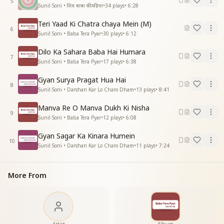
5
मेरा बाबा आया है, शुभ संदेशा लाया है
Sunil Soni • शिव बाबा की महिमा
•
34
plays
•
6:28
मेरा बाबा आया है, शुभ संदेशा लाया है
Teri Yaad Ki Chatra chaya Mein (M)
अब संगम की अन्तिम बेला, घर ले जाने आया है
6
Sunil Soni • Baba Tera Pyar
•
30
plays
•
6:12
मेरा बाबा आया है, शुभ संदेशा लाया है
मेरा बाबा आया है, शुभ संदेशा लाया है
Dilo Ka Sahara Baba Hai Humara
मेरा बाबा आया है, शुभ संदेशा लाया है"
7
Sunil Soni • Baba Tera Pyar
•
17
plays
•
6:38
Gyan Surya Pragat Hua Hai
8
Sunil Soni • Darshan Kar Lo Charo Dham
•
13
plays
•
8:41
Manva Re O Manva Dukh Ki Nisha
9
Sunil Soni • Baba Tera Pyar
•
12
plays
•
6:08
Gyan Sagar Ka Kinara Humein
10
Sunil Soni • Darshan Kar Lo Charo Dham
•
11
plays
•
7:24
More From