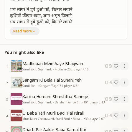
भव सागर में डूबे हुओं को, किनारे लगाने
खुशियों की बन खान, ज्ञान अमृत पिलाने
भव सागर में डूबे हुओं को, किनारे लगाने
खुशियों की बन खान, ज्ञान अमृत पिलाने
Read more
दिव्य गुणों के श्रृंगार से, सजाने आया है
मेरा बाबा आया है, शुभ संदेशा लाया है
मेरा बाबा आया है, शुभ संदेशा लाया है
You might also like
निराशा की काली घटा, उजली हो जाये
वीरान दिलों में खुशियों की, बहार आ जाये
Madhuban Mein Aaye Bhagwan
1
निराशा की काली घटा, उजली हो जाये
Sunil Soni, Sajal Tank • 4 Dham
•
205
plays
•
7:16
वीरान दिलों में खुशियों की बहार आ जाये
Sangam Ki Bela Hai Suhani Yeh
आशा की किरणों का सूरज, उगाने आया है
2
Sunil Soni • Sangam Yug
•
171
plays
•
6:54
मेरा बाबा आया है, शुभ संदेशा लाया है
मेरा बाबा आया है, शुभ संदेशा लाया है
Karma Humare Shreshtha Banege
3
Sunil Soni, Sajal Tank • Darshan Kar Lo Charo Dham
•
101
plays
•
5:13
उमंग जगा लो,आलस त्यागो,उड़ना सीखो
हौसला परवान चढ़ा, इतिहास नया लिखो
O Baba Teri Murli Badi Hai Nirali
उमंग जगा लो,आलस त्यागो, उड़ना सीखो
4
Mun Mun Chakravarti, Sunil Soni • Baba Tera Pyar
•
39
plays
•
9:07
हौसला परवान चढ़ा, इतिहास नया लिखो
पलकों की छाया में, नव जीवन देने आया है
Dharti Par Aakar Baba Kamal Kar