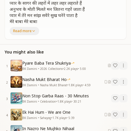
प्यार के सागर की लहरों में लहर लहर लहराते हैं
अनुभव के मोती मिलते मन जितना गहरें जाता हैं
प्यार में तेरे मन सांझ सवेरे सुख घनेरे पाता है
मेरे बाबा मेरे बाबा
Read more
तुमको पाकर सब पाए अब और नहीं कुछ पाना हैं
तुमको पाकर सब पाए अब और नहीं कुछ पाना हैं
मिल गई मंजिल मिला अब मन का मीत सुहाना हैं
संग तुम्हारा इंद्रधनुष के रंग बिखेरे जाता हैं
You might also like
प्यार में तेरे मन सांझ सवेरे सुख घनेरे पाता है
मेरे बाबा मेरे बाबा गीत सुनहरे गाता हैं
Pyare Baba Tera Shukriya
1
प्यार में तेरे मन सांझ सवेरे सुख घनेरे पाता है
BK Damini • 2026 Collections
•
2.2K
plays
•
5:00
मेरे बाबा मेरे बाबा
Nasha Mukt Bharat Ho
2
BK Damini • Nasha Mukt Bharat
•
1.8K
plays
•
4:59
Non Stop Garba Raas - 30 Minutes
3
BK Damini • Celebration
•
1.8K
plays
•
30:21
Ek Hai Hum - We are One
4
BK Damini • Sahayog
•
1.7K
plays
•
5:39
In Nazro Ne Mujhko Nihaal