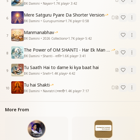
5
BK Damini • Nayan
•
1.7K
plays
•
3:42
Mere Satguru Pyare Da Shorter Version
6
BK Damini • Gurupurnima
•
1.7K
plays
•
0:58
Manmanabhav
7
BK Damini • 2026 Collections
•
1.7K
plays
•
5:42
The Power of OM SHANTI - Har Ek Man Mein Shanti
8
BK Damini • Shanti - शांति
•
1.6K
plays
•
3:41
Tu Saath Hai to darne ki kya baat hai
9
BK Damini • Sneh
•
1.4K
plays
•
4:42
Tu hai Shakti
10
BK Damini • Navratri (नवरात्रि)
•
1.4K
plays
•
7:17
More From