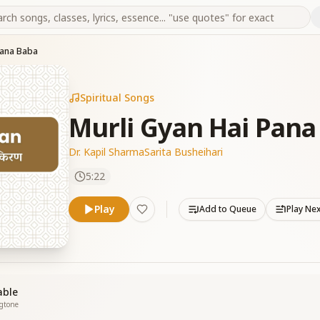
Pana Baba
Spiritual Songs
Murli Gyan Hai Pana
Dr. Kapil Sharma
Sarita Busheihari
5:22
Play
Add to Queue
Play Ne
able
ngtone