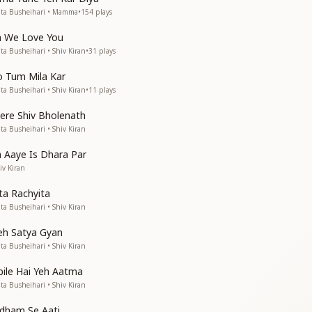
त्मा बस तेरी
rita Busheihari • Mamma
•
154
plays
त्मा बस तेरी
 We Love You
ै बनाया
ita Busheihari • Shiv Kiran
•
31
plays
य कराया
े बनाया
 Tum Mila Kar
कराया
ita Busheihari • Shiv Kiran
•
11
plays
तू समझाया
ere Shiv Bholenath
त्मा बस तेरी
ita Busheihari • Shiv Kiran
त्मा बस तेरी
 Aaye Is Dhara Par
 शिव जी
iv Kiran
ा ज्ञान की
रे शिव जी
ta Rachyita
ञान की
ita Busheihari • Shiv Kiran
ाबा मेरे
त्मा बस तेरी
eh Satya Gyan
त्मा बस तेरी
ita Busheihari • Shiv Kiran
देवों का
ile Hai Yeh Aatma
 का
ita Busheihari • Shiv Kiran
देवों का
mdham Se Aati