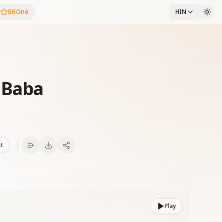
BKOne
HIN
 Baba
xt
Play