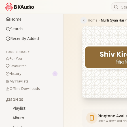
BKAudio
Home
Home
Murli Gyan Hai 
Search
Recently Added
YOUR LIBRARY
For You
Favourites
History
1
My Playlists
Offline Downloads
SONGS
Playlist
Ringtone Avail
Album
Listen & download ri