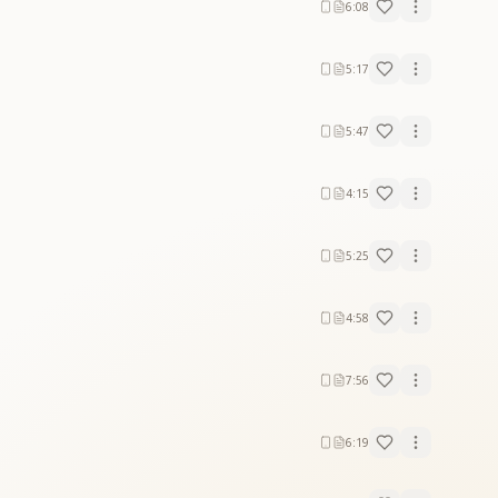
6:08
5:17
5:47
4:15
5:25
4:58
7:56
6:19