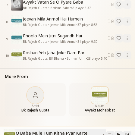
Avyakt Vatan Se O Pyare Baba
7
Bk Rajesh Gupta • Brahma Baba
•
48
plays
•
6:37
Jeevan Mila Anmol Hai Humein
8
Bk Rajesh Gupta • Jeevan Mila Anmol
•
37
plays
•
8:53
Phoolo Mein Jitni Sugandh Hai
9
Bk Rajesh Gupta • Jeevan Mila Anmol
•
31
plays
•
9:30
Roshan Yeh Jaha Jinke Dam Par
10
Bk Rajesh Gupta, BK Bhanu • Sunhari Udan
•
28
plays
•
5:10
More From
Artist
Album
Bk Rajesh Gupta
Avyakt Mohabbat
O Baba Muje Tum Kitna Pyar Karte