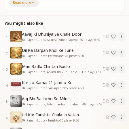
Read more
कल्प से बिछड़े बाबा आकर के मिलते हो
ओ बाबा मुझे तुम कितना प्यार करते हो
ओ बाबा मुझे तुम कितना प्यार करते हो
You might also like
पिता भी तुम ही हो बाबा शिक्षक तुम ही हो
पिता भी तुम ही हो बाबा शिक्षक तुम ही हो
Aavaj Ki Dhuniya Se Chale Door
1
हर पल हमें है लगता तुम यही कही हो
Bk Rajesh Gupta, Aparna Dube • Tapasya
•
261
plays
•
6:42
बना करके हमको पावन
Dil Ka Darpan Khol Ke Tune
दिया हमे स्वर्ग उपवन दिया हमे स्वर्ग उपवन
2
Bk Rajesh Gupta • Parivartan
•
126
plays
•
8:50
ओ बाबा हमारे दिल में खुशियां ढेर भरते हो
ओ बाबा हमारे दिल में खुशियां ढेर भरते हो
Man Badlo Chintan Badlo
कल्प से बिछड़े बाबा आकर के मिलते हो
3
Bk Rajesh Gupta, Arvind Thakur • Parivartan
•
115
plays
•
6:35
ओ बाबा मुझे तुम कितना प्यार करते हो
ओ बाबा मुझे तुम कितना प्यार करते हो
Kar Lo Kamai 21 Janmo Ki
4
Bk Rajesh Gupta • Samarpan
•
105
plays
•
4:53
Aaj Bhi Bachcho Se Milne
5
Bk Rajesh Gupta, Gita Bhardwaj • Brahma Baba
•
89
plays
•
5:52
Ud Kar Farishte Chala Ja Vatan
6
Bk Rajesh Gupta • Farishta
•
60
plays
•
9:36