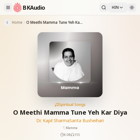
BKAudio
HIN
Home
O Meethi Mamma Tune Yeh Kar Diya
Spiritual Songs
O Meethi Mamma Tune Yeh Kar Diya
Dr. Kapil Sharma
Sarita Busheihari
Mamma
6:08
155