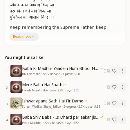
जीवन चमन आबाद किए जा
परमपिता को याद किए जा
मुश्किल को आसान किए जा
Keep remembering the Supreme Father, keep
remembering Him.
Read more
Remember the Supreme Father again and again.
Remember the Supreme Father.
Turn every difficulty into something easy.
You might also like
Remember your beloved Father.
Remember your beloved Father.
Baba Ki Madhur Yaadein Hum Bhool Nahi Paate
Make the garden of your life bloom beautifully.
1
BK Amarnath • Shiv Baba
•
2.9K
plays
•
6:08
Keep remembering the Supreme Father.
Make every difficulty simple.
Mere Baba Hai Saath
2
Harish Moyal • Shiv Baba
•
2.8K
plays
•
3:26
दुआओं से जीता है वो बेफिकर है
दुआ के बिना हर दवा बेअसर है
Ishwar apane Sath Hai Fir Darne
दुआओं से जीता है वो बेफिकर है
3
Suresh Wadkar, Shayaj billoo • Evergreen
•
2.7K
plays
•
5:58
दुआ के बिना हर दवा बेअसर है
सेवा से सबकी दुआए लिए जा
Baba Shiv Baba - Is Dharti par aakar jisne
4
सेवा से सबकी दुआए लिए जा
Palak Muchhal • Shiv Baba
•
2K
plays
•
5:54
जीवन चमन आबाद किए जा