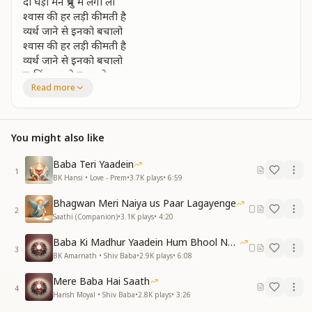
दो घड़ी मन प्रभु में लगा लो
श्वास की हर लड़ी कीमती है
व्यर्थ जाने से इनको बचालो
श्वास की हर लड़ी कीमती है
व्यर्थ जाने से इनको बचालो
प्रभु चिंतन करो प्रभु प्यारो
Read more
दो घड़ी मन प्रभू में लगा लो
प्रभु चिंतन करो प्रभु प्यारो
For a few moments, attach your mind to the Lord
You might also like
Every breath is precious
Save it from being wasted
Baba Teri Yaadein
Every breath is precious
1
BK Hansi • Love - Prem
•
3.7K
plays
•
6:59
Save it from being wasted
Meditate on the Lord, beloved ones
Bhagwan Meri Naiya us Paar Lagayenge
2
For a few moments, attach your mind to the Lord
Saathi (Companion)
•
3.1K
plays
•
4:20
Meditate on the Lord, beloved ones
Baba Ki Madhur Yaadein Hum Bhool Nahi Paate
3
हर तरफ से बुद्धि हटाकर
BK Amarnath • Shiv Baba
•
2.9K
plays
•
6:08
देखो परमात्मा में लगाकर
Mere Baba Hai Saath
मन खुशियों से भर जाएगा
4
Harish Moyal • Shiv Baba
•
2.8K
plays
•
3:26
आचरण में जरा देखो लाकर