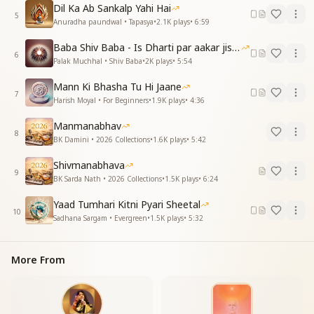
ज्ञान मंथन करो वो दुलारो
Dil Ka Ab Sankalp Yahi Hai
ज्ञान का दीप फिर से जलालो।
5
Anuradha paundwal • Tapasya
•
2.1K
plays
•
6:59
Withdraw your intellect from all directions
Baba Shiv Baba - Is Dharti par aakar jisne
Focus it on the Supreme Soul
6
Palak Muchhal • Shiv Baba
•
2K
plays
•
5:54
Your mind will be filled with happiness
Bring it gently into your conduct
Mann Ki Bhasha Tu Hi Jaane
7
Churn the ocean of knowledge, beloved ones
Harish Moyal • For Beginners
•
1.9K
plays
•
4:36
Light the lamp of wisdom once again
Manmanabhav
8
प्रभु चिंतन करो प्रभु प्यारो
BK Damini • 2026 Collections
•
1.6K
plays
•
5:42
दो घड़ी मन प्रभु में लगा लो
Shivmanabhava
प्रभु चिंतन करो प्रभु प्यारो
9
BK Sarda Nath • 2026 Collections
•
1.5K
plays
•
6:24
Meditate on the Lord, beloved ones
Yaad Tumhari Kitni Pyari Sheetal
For a few moments, attach your mind to the Lord
10
Sadhana Sargam • Evergreen
•
1.5K
plays
•
5:32
Meditate on the Lord, beloved ones
अपनी अंतर की ज्योति जगा लो
More From
प्रेम शांति की किरणे फैलावो।
ये जनम अब सफल हो तुम्हारा
अपनी जीवनको सुखमय बना लो।
आत्म चिंतन करो वो दुलारो