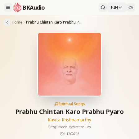
BKAudio
HIN
Home
Prabhu Chintan Karo Prabhu Pyaro
Spiritual Songs
Prabhu Chintan Karo Prabhu Pyaro
Kavita Krishnamurthy
Yog
World Meditation Day
4:12
218