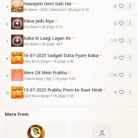
प्यारे बाबा यूहीं तेरे प्यार की बरसात हो
Hawayein Geet Gati Hai
5
हाथो में हो हाथ तेरा
BK Reena • 2026 Collections
•
1.4K
plays
•
6:10
हाथो में हो हाथ तेरा
Kaisa Jadu Kiya
साथ ये दिनरात हो
6
Shiv Baba
•
1.4K
plays
•
4:15
प्यारे बाबा यूहीं तेरे प्यार की बरसात हो
"
Baba Ki Laagi Lagan Re
7
Shiv Baba
•
1.3K
plays
•
4:07
16-07-2025 Sadgati Data Pyare Baba
8
Daily Murli Songs
•
1.1K
plays
•
4:46
Mere Dil Mein Prabhu
9
Chaand Bajaj • Yog
•
1.1K
plays
•
5:00
13-07-2025 Prabhu Prem ke Baat Nirali
10
Daily Murli Songs
•
1.1K
plays
•
5:58
More From