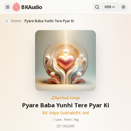
BKAudio
HIN
Home
Pyare Baba Yunhi Tere Pyar Ki
Spiritual Songs
Pyare Baba Yunhi Tere Pyar Ki
BK Vidya Gokhale
BK Anil
Love - Prem
Yog
7:26
285