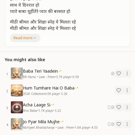
साथ ये दिनरात हो
प्यारे बाबा यूहीं तेरे प्यार की बरसात हो
मीठी श्रीमत और शिक्षा स्नेह ये मिलता रहे
मीठी श्रीमत और शिक्षा स्नेह ये मिलता रहे
प्रभु मिलन का सिलसिला यूंही सदा चलता रहे
Read more
प्रभु मिलन का सिलसिला यूंही सदा चलता रहे
मिठी मुरली सदा वरदानों की खैरात हो
प्यारे बाबा यूहीं तेरे प्यार की बरसात हो
You might also like
सेवा में हर सास और संकल्प सब अर्पण करे
सेवा में हर सास और संकल्प सब अर्पण करे
Baba Teri Yaadein
1
दीप रोशन आश का करके रहेंगे प्राण करे
BK Hansi • Love - Prem
•
3.7K
plays
•
6:59
दीप रोशन आश का करके रहेंगे प्राण करे
Hum Tumhare Hai O Baba
तुमसा हम बन जाए अब तो एक यही जज्बात हो
2
2026 Collections
•
2K
plays
•
5:26
प्यारे बाबा यूहीं तेरे प्यार की बरसात हो
Acha Laage Si
इतने जररो को उठाकर सूर्य सा चमका दिया
3
Shiv Baba
•
1.7K
plays
•
5:22
इतने जररो को उठाकर सूर्य सा चमका दिया
तब ही तो दिल गाता बाबा है तुम्हारा शुक्रिया
Jo Pyar Mila Mujhe
तब ही तो दिल गाता बाबा है तुम्हारा शुक्रिया
4
Abhijeet Bhattacharya • Love - Prem
•
1.6K
plays
•
4:33
प्यार कितना स्वर्ग की देते हमे सौगात हो