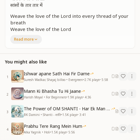
सांसों के तार तार में
Weave the love of the Lord into every thread of your
breath
Weave the love of the Lord
Weave the love of the Lord into every thread of your
Read more
breath
By performing auspicious deeds and sowing seeds of
virtue
You might also like
By performing auspicious deeds and sowing seeds of
virtue
Ishwar apane Sath Hai Fir Darne
Plant the seeds in your life
1
Suresh Wadkar, Shayaj billoo • Evergreen
•
2.7K
plays
•
5:58
Weave the love of the Lord into every thread of your
breath
Mann Ki Bhasha Tu Hi Jaane
2
Harish Moyal • For Beginners
•
1.9K
plays
•
4:36
जीवन का एक एक पल अनमोल है खजाना इनमें से एक पल भी नहीं
लौट के है आना
The Power of OM SHANTI - Har Ek Man Mein Shanti
आनंद रस से अपना अंतकरण भिगो लो
3
BK Damini • Shanti - शांति
•
1.5K
plays
•
3:41
अंतकरण भिगो लो
सासो के तार तार में
Prabhu Tere Rang Mein Hum
4
Alka Yagnik • Holi
•
1.5K
plays
•
5:56
Every single moment of life is priceless treasure, not