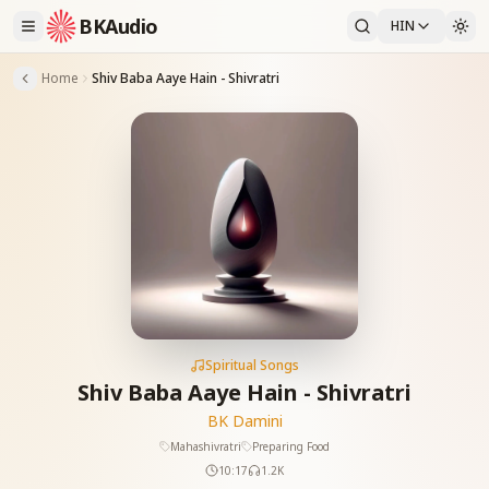
BKAudio
HIN
Home
Shiv Baba Aaye Hain - Shivratri
Spiritual Songs
Shiv Baba Aaye Hain - Shivratri
BK Damini
Mahashivratri
Preparing Food
10:17
1.2K