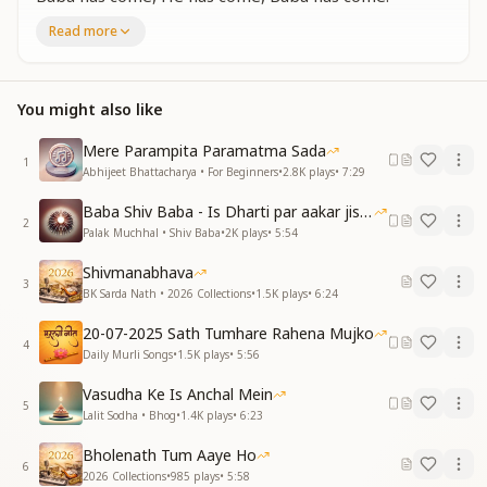
Baba has come, He has come, Baba has come.
Read more
Shiv Baba has come to transform the earth into
heaven.
Shiv Baba has come to restore the divine kingdom.
You might also like
बाबा आप परमधाम से आए है
बाबा परमधाम से आए है
Mere Parampita Paramatma Sada
1
वो स्वर्ग का वरसा लाए है
Abhijeet Bhattacharya • For Beginners
•
2.8K
plays
•
7:29
एकिस जन्मों का भाग्य जगाने शिव बाबा आए है
Baba Shiv Baba - Is Dharti par aakar jisne
एकिस जन्मों का भाग्य जगाने शिव बाबा आए है
2
Palak Muchhal • Shiv Baba
•
2K
plays
•
5:54
धरती पर स्वर्ग सजाने शिव बाबा आए है
Shivmanabhava
Baba, You have come from the Supreme Abode.
3
BK Sarda Nath • 2026 Collections
•
1.5K
plays
•
6:24
Baba, You have come from the Supreme Abode.
You have brought with You the inheritance of heaven.
20-07-2025 Sath Tumhare Rahena Mujko
Shiv Baba has come to awaken the fortune of
4
Daily Murli Songs
•
1.5K
plays
•
5:56
twenty-one births.
Shiv Baba has come to awaken the fortune of
Vasudha Ke Is Anchal Mein
5
twenty-one births.
Lalit Sodha • Bhog
•
1.4K
plays
•
6:23
Shiv Baba has come to make the earth a heaven.
Bholenath Tum Aaye Ho
6
संगम की पावन बेला ये
2026 Collections
•
985
plays
•
5:58