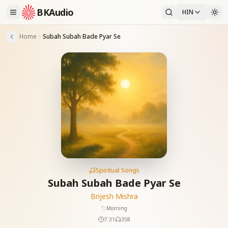
BKAudio
HIN
Home
Subah Subah Bade Pyar Se
Spiritual Songs
Subah Subah Bade Pyar Se
Brijesh Mishra
Morning
7:31
358