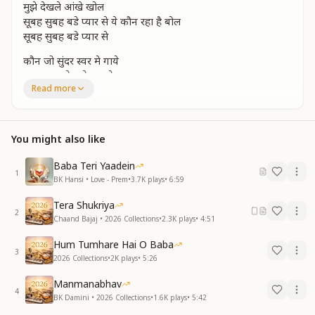
मुझे देखले आंखे खोल
सूबह सुबह बडे प्यार से ये कौन रहा है बोल
सूबह सुबह बडे प्यार से
कौन जो सुंदर स्वर मे गाये
कहकर बच्चे मुझे जगाये
Read more
कौन जो सुंदर सुर मे गाये
कहकर बच्चे मुझे जगाये
शब्द है किस के इतने प्यारे
शब्द है किस के इतने प्यारे
You might also like
कहता हमे दुलारे
वाणी में हृदय से वो रहा मधुरस घोल
Baba Teri Yaadein
1
सूबह सुबह बडे प्यार से ये कौन रहा है बोल
BK Hansi • Love - Prem
•
3.7K
plays
•
6:59
सूबह सुबह बडे प्यार से
Tera Shukriya
2
चारो ओर है दिव्य प्रकाश
Chaand Bajaj • 2026 Collections
•
2.3K
plays
•
4:51
करा रहा है मधुर एहसास
Hum Tumhare Hai O Baba
चारो ओर है दिव्य प्रकाश
3
2026 Collections
•
2K
plays
•
5:26
करा रहा है मधुर एहसास
अवगुण मेरे जो बिसराए
Manmanabhav
अवगुण मेरे जो बिसराए
4
BK Damini • 2026 Collections
•
1.6K
plays
•
5:42
देख हमे मुस्काए