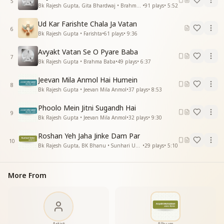
5
Bk Rajesh Gupta, Gita Bhardwaj • Brahma Baba
•
91
plays
•
5:52
ईश्वर को तु अभी समझ ले
हा ईश्वर को तु अभी समझ ले वक्त न लौटके आएगा
Ud Kar Farishte Chala Ja Vatan
कुछ सृजन करो अब सृजन करो
6
Bk Rajesh Gupta • Farishta
•
61
plays
•
9:36
अभी मनन करो
अभी मनन करो अनुसरण करो
Avyakt Vatan Se O Pyare Baba
7
Bk Rajesh Gupta • Brahma Baba
•
49
plays
•
6:37
सुख शांति से जीवन बिताना है अगर तो सत्संग करो
सुख शांति से जीवन बिताना है अगर तो सत्संग करो
Jeevan Mila Anmol Hai Humein
8
सत्संग करो फिर मनन करो
Bk Rajesh Gupta • Jeevan Mila Anmol
•
37
plays
•
8:53
अरे मनन करो अनुसरण करो
Phoolo Mein Jitni Sugandh Hai
सुख शांति से जीवन बिताना है अगर तो सत्संग करो
9
Bk Rajesh Gupta • Jeevan Mila Anmol
•
32
plays
•
9:30
सत्संग करो फिर मनन करो
अरे मनन करो अनुसरण करो
Roshan Yeh Jaha Jinke Dam Par
10
Bk Rajesh Gupta, BK Bhanu • Sunhari Udan
•
29
plays
•
5:10
सांसों का अनमोल खजाना देखो कही न रुक जाए
सांसों का अनमोल खजाना देखो कही न रुक जाए
दुनियां का परिवर्तन हो और दूर भगाता रह जाए
More From
रिश्ते नाते साथ न जाते
अरे रिश्ते नाते साथ न जाते
पुण्य की पूंजी जमा करो मनन करो
अरे मनन करो अनुसरण करो
अनुसरण करो फिर सृजन करो