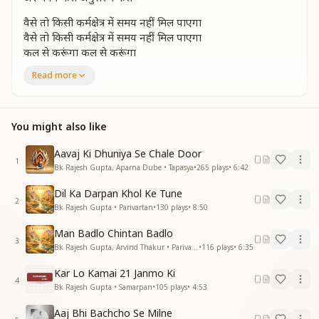
वैसे तो किसी कर्मक्षेत्र में समय नहीं मिल पाएगा
वैसे तो किसी कर्मक्षेत्र में समय नहीं मिल पाएगा
कल से करूंगा कल से करूंगा
ये कहता रह जायेगा
Read more
बीत जायेगा जीवन तेरा
बीत जायेगा जीवन तेरा
यूं ही भटकते भटकते
You might also like
कुछ सृजन करो कुछ सृजन करो
फिर मनन करो
Aavaj Ki Dhuniya Se Chale Door
अरे मनन करो अनुसरण करो
1
Bk Rajesh Gupta, Aparna Dube • Tapasya
•
265
plays
•
6:42
सुख शांति से जीवन बिताना है अगर तो सत्संग करो
सुख शांति से जीवन बिताना है अगर तो सत्संग करो
Dil Ka Darpan Khol Ke Tune
सत्संग करो फिर मनन करो
2
Bk Rajesh Gupta • Parivartan
•
130
plays
•
8:50
अरे मनन करो अनुसरण करो
सुख शांति से जीवन बिताना है अगर तो सत्संग करो
Man Badlo Chintan Badlo
3
सत्संग करो फिर मनन करो
Bk Rajesh Gupta, Arvind Thakur • Parivartan
•
116
plays
•
6:35
अरे मनन करो अनुसरण करो
Kar Lo Kamai 21 Janmo Ki
4
ऐसा कही न हो जाए कुछ सत्कर्मों से थक जाए
Bk Rajesh Gupta • Samarpan
•
105
plays
•
4:53
ऐसा कही न हो जाए कुछ सत्कर्मों से थक जाए
Aaj Bhi Bachcho Se Milne
ये ऐसा है वो वैसा है तु बस कहता रह जाए