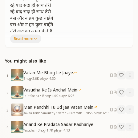
रहे याद सदा ही साथ तेरी
रहे याद सदा ही साथ तेरी
बस और न हम कुछ चाहेंगे
बस और न हम कुछ चाहेंगे
तेरी याद का अमृत पीते है
तेरी याद का अमृत पीते है
Read more
जो पल बीते तेरी यादों में
जो पल अविनाशी होते है
You might also like
वो पल अविनाशी होते है
वो पल अविनाशी होते है
Vatan Me Bhog Le Jaaye
हर पल को सफल बना देंगे
1
Bhog
•
2.6K
plays
•
4:30
हर पल को सफल बना देंगे
तेरी याद कभी ना छोड़ेंगे
Vasudha Ke Is Anchal Mein
तेरी याद कभी ना छोड़ेंगे
2
Lalit Sodha • Bhog
•
1.4K
plays
•
6:23
तेरी याद का अमृत पीते है
तेरी याद का अमृत पीते है
Man Panchhi Tu Ud Jaa Vatan Mein
3
Kavita Krishnamurthy • Vatan - Paramdham
•
855
plays
•
6:11
यूंही आप रहो संग संग बाबा
यूंही आप रहो संग संग बाबा
Anand Ke Pradata Sadar Padhariye
4
इस दुनिया के सुख पाने क्या
Yesudas • Bhog
•
1.7K
plays
•
4:13
इस दुनिया के सुख पाने क्या