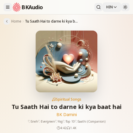
BKAudio
HIN
Home
Tu Saath Hai to darne ki kya baat hai
Spiritual Songs
Tu Saath Hai to darne ki kya baat hai
BK Damini
Sneh
Evergreen
Yog
Top 10
Saathi (Companion)
4:42
1.4K