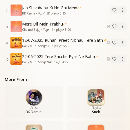
Jab Shivababa Ki Ho Gai Mein
7
BK Reena • Yog
•
1.3K
plays
•
5:15
Mere Dil Mein Prabhu
8
Chaand Bajaj • Yog
•
1.1K
plays
•
5:00
12-07-2025 Ruhani Preet Nibhau Tere Sath
9
Daily Murli Songs
•
1.1K
plays
•
5:22
22-06-2025 Tere Sacche Pyar Ne Baba
10
Daily Murli Songs
•
941
plays
•
4:22
More From
Artist
Playlist
BK Damini
Sneh