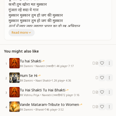
कभी तुम खोना मत मुस्कान
गूंजता रहे सदा ये गान
मुस्कान मुस्कान तुम हो जग की मुस्कान
मुस्कान मुस्कान तुम हो जग की मुस्कान
वर्ल्ड में
लहर लहर लहराए भारत का वो रब अभियान
मुस्कान मुस्कान तुम हो जग की मुस्कान
Read more
मुस्कान मुस्कान तुम हो जग की मुस्कान
चीर पहाड़ों को हमने रास्ते सरल बनाए है
You might also like
मोडी नदिया बांध बनाए नए तराने गाए है
गाए है
Tu hai Shakti
चीर पहाड़ों को हमने रास्ते सरल बनाए है
1
BK Damini • Navratri (नवरात्रि)
•
1.4K
plays
•
7:17
मोडी नदिया बांध बनाए नए तराने गाए है
5विकारों
को अपनाने से बदले है दिनमान
Hum Se Hi
प्रेम और सहयोग है साथी यह नहीं विसरावो
2
BK Damini • Naari Shakti
•
1.2K
plays
•
4:36
राग द्वेष की
चौड़ी बाहें
उसको तुम भर पाओ
सच कहता हु पाले वे हम खोई हुई पहचान
Tu Hai Shakti Tu Hai Bhakti
3
कभी तुम खोना मत मुस्कान
BK Vishnu Priya • Navratri (नवरात्रि)
•
872
plays
•
3:16
गूंजता रहे सदा ये गान
Vande Mataram-Tribute to Women
मुस्कान मुस्कान तुम हो जग की मुस्कान
4
BK Damini • Bharat
•
746
plays
•
3:52
मुस्कान मुस्कान तुम हो जग की मुस्कान