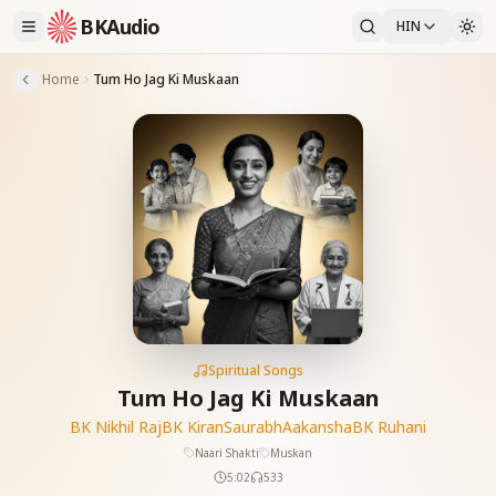
BKAudio
HIN
Home
Tum Ho Jag Ki Muskaan
Spiritual Songs
Tum Ho Jag Ki Muskaan
BK Nikhil Raj
BK Kiran
Saurabh
Aakansha
BK Ruhani
Naari Shakti
Muskan
5:02
533