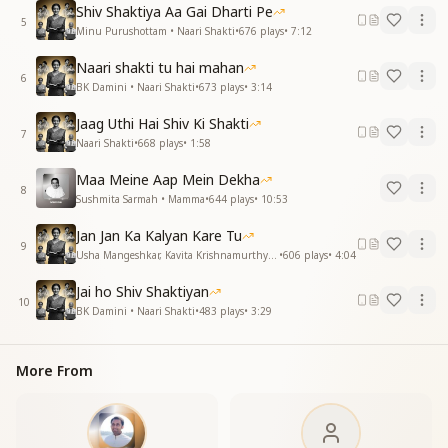
बस अब करना है एक काम
Shiv Shaktiya Aa Gai Dharti Pe
जो लौटे भारत का सम्मान
5
Minu Purushottam • Naari Shakti
•
676
plays
•
7:12
जो है गुमशुम है जो नाम
लौटा दे उसकी मुस्कान
Naari shakti tu hai mahan
6
मुस्कान मुस्कान तुम हो जग की मुस्कान
BK Damini • Naari Shakti
•
673
plays
•
3:14
मुस्कान मुस्कान तुम हो जग की मुस्कान
Jaag Uthi Hai Shiv Ki Shakti
मुस्कान मुस्कान तुम हो जग की मुस्कान
7
Naari Shakti
•
668
plays
•
1:58
Maa Meine Aap Mein Dekha
8
Sushmita Sarmah • Mamma
•
644
plays
•
10:53
Jan Jan Ka Kalyan Kare Tu
9
Usha Mangeshkar, Kavita Krishnamurthy • Naari Shakti
•
606
plays
•
4:04
Jai ho Shiv Shaktiyan
10
BK Damini • Naari Shakti
•
483
plays
•
3:29
More From