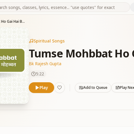
Tumse Mohbbat Ho Gai Hai Baba
Spiritual Songs
Tumse Mohbbat Ho G
Bk Rajesh Gupta
5:22
Play
Add to Queue
Play Ne