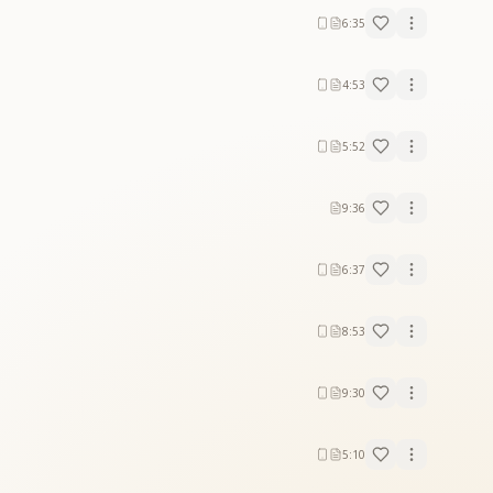
6:35
4:53
5:52
9:36
6:37
8:53
9:30
5:10