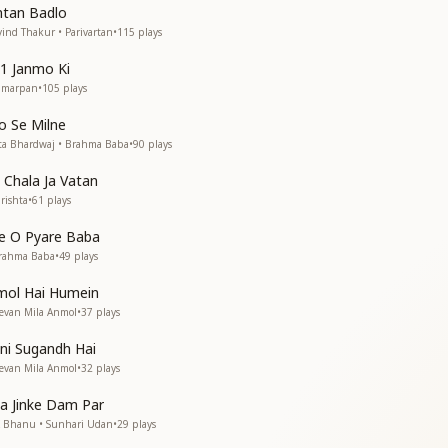
ntan Badlo
ाबा
ind Thakur • Parivartan
•
115
plays
ाबा
1 Janmo Ki
Samarpan
•
105
plays
o Se Milne
ta Bhardwaj • Brahma Baba
•
90
plays
 तरस रहे थे हम
 तरस रहे थे हम
 Chala Ja Vatan
rishta
•
61
plays
e O Pyare Baba
Brahma Baba
•
49
plays
mol Hai Humein
ाबा
eevan Mila Anmol
•
37
plays
ाबा
tni Sugandh Hai
 सकेंगे
eevan Mila Anmol
•
32
plays
 सकेंगे
a Jinke Dam Par
K Bhanu • Sunhari Udan
•
29
plays
ाबा