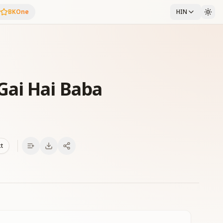
BKOne
HIN
ai Hai Baba
xt