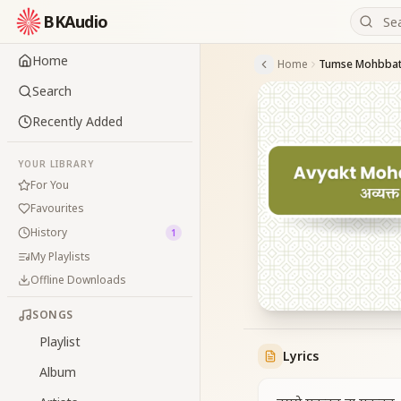
BKAudio
Home
Home
Search
Recently Added
YOUR LIBRARY
For You
Favourites
History
1
My Playlists
Offline Downloads
SONGS
Playlist
Lyrics
Album