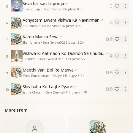
विश्व शांति का लेकर नारा...
Seva hai sacchi pooja
विश्व शांति का लेकर नारा...
5
Chaand Bajaj • Short Songs
•
606
plays
•
0:33
Adhyatam Dwara Vishwa Ka Navnirman
6
BK Damini • Seva (Service)
•
346
plays
•
3:50
Karen Mansa Seva
7
Shail bhama • Seva (Service)
•
236
plays
•
5:24
Vishwa Ki Aatmaon Ko Dukhon Se Chudana Hai 03-08-2025
8
BK Vishnu Priya • Avyakt Vani
•
173
plays
•
5:25
Meethi Vani Bol Re Manva
9
Minu Purushottam • Mulya
•
143
plays
•
3:21
Shiv baba Ko Lagte Pyare
10
Sapna Chetarji • Seva (Service)
•
117
plays
•
4:48
More From