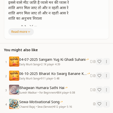
इससे वासे मीट जाति है प्यासे मन की प्यास रे
शांति अगर मिल जाए तो और न रहती आस रे
शांति अगर मिल जाए तो और न रहती आस रे
शांति का अनुभव निराला
उसका नही है कोई ज्ञान
Read more
विश्व शांति का लेकर नारा ...
एक जन्म कर दान शांति कई जन्म ओ पाए
यही दान शांति के युग का सतयुगी राज दिलाए
You might also like
भर भर झोली बाट ता जा शांति दाता शिव का ज्ञान
विश्व शांति का लेकर नारा..
04-07-2025 Sangam Yug Ki Ghadi Suhani
1
Daily Murli Songs
•
2.1K
plays
•
4:39
शांत मन में समाया है शिव के ज्ञान का सार
शांत मन में समाया है शिव के ज्ञान का सार
06-10-2025 Bharat Ko Swarg Banane Ki Seva
शांति ही ले जाती है सब दुखों से पार
2
Daily Murli Songs
•
911
plays
•
5:48
शांति ही ले जाती है सब दुखों से पार
अशांति से भटके मानव को मिलते है नव प्राण रे
Bhagwan Humara Sathi Hai
3
विश्व शांति का लेकर नारा करता चल तू शांति दान
Suresh Wadkar • For Beginners
•
884
plays
•
6:08
विश्व शांति का लेकर नारा करता चल तू शांति दान
Sewa-Motivational Song
सबसे ऊंचा दान येही है इससे बड़ा ना कोई वरदान
4
Chaand Bajaj • Seva (Service)
•
812
plays
•
5:16
सबसे ऊंचा दान येही है इससे बड़ा ना कोई वरदान