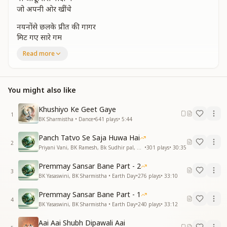
जो अपनी ओर खींचे
नयनोंसे छलके प्रीत की गागर
मिट गए सारे गम
हमको मिले शिव सागर
Read more
उनके हो गए हम
सदियों से बिछड़े अपने बाबा
अब तो मिल रहे है
You might also like
मन में उमंगों के हजारों
फुल खिल रहे है
Khushiyo Ke Geet Gaye
खुशियां मनाओ गीत गाओ
1
BK Sharmistha • Dance
•
641
plays
•
5:44
सुनके मुरली मिठे बच्चे
वो जादू है तेरी यादों में
Panch Tatvo Se Saja Huwa Hai
जो अपनी ओर खींचे
2
Priyani Vani, BK Ramesh, Bk Sudhir pal, BK Yasaswini, BK Sharmistha, Harish Moyal, Gufiji • Earth Day
•
301
plays
•
30:35
चमक तुम्हारी ऐसी बिखरी
Premmay Sansar Bane Part - 2
उजियारा जगको करती
3
BK Yasaswini, BK Sharmistha • Earth Day
•
276
plays
•
33:10
मन में प्रेमके दीप जलाकर
जीवन खुशियों से भरती
Premmay Sansar Bane Part - 1
4
ज्ञान की मीठी मुरली सुनाते
BK Yasaswini, BK Sharmistha • Earth Day
•
240
plays
•
33:12
स्वर्गीय सपने सजाते
Aai Aai Shubh Dipawali Aai
सबका सोया भाग्य जागते