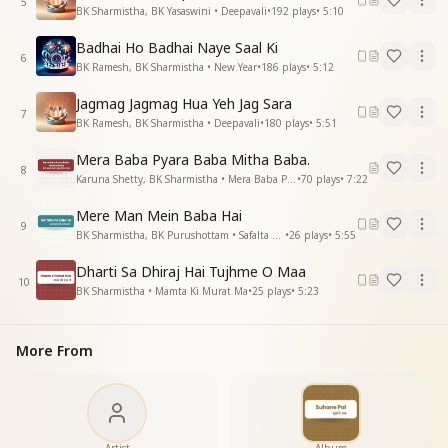
5
BK Sharmistha, BK Yasaswini • Deepavali
•
192
plays
•
5:10
घर की याद दिलाते
वरदानों से सजाते रहते
Badhai Ho Badhai Naye Saal Ki
ज्ञान का अमृत पिलाते
6
BK Ramesh, BK Sharmistha • New Year
•
186
plays
•
5:12
वो जादू है तेरी यादों में
जो अपनी ओर खींचे
Jagmag Jagmag Hua Yeh Jag Sara
7
दिल के तार जोड़े आज
BK Ramesh, BK Sharmistha • Deepavali
•
180
plays
•
5:51
मनकी क्यारी सींचे
Mera Baba Pyara Baba Mitha Baba.
वो जादू है तेरी यादों में
8
Karuna Shetty, BK Sharmistha • Mera Baba Pyara Baba Mitha Baba
•
70
plays
•
7:22
जो अपनी ओर खींचे
जो अपनी ओर खींचे
Mere Man Mein Baba Hai
—------------------------------
9
BK Sharmistha, BK Purushottam • Safalta Hi Safalta
•
26
plays
•
5:55
Dharti Sa Dhiraj Hai Tujhme O Maa
10
BK Sharmistha • Mamta Ki Murat Ma
•
25
plays
•
5:23
More From