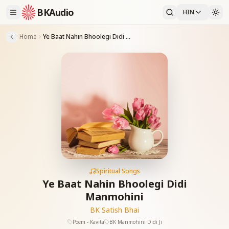
BKAudio
HIN
Home
Ye Baat Nahin Bhoolegi Didi Manmohini
Spiritual Songs
Ye Baat Nahin Bhoolegi Didi
Manmohini
BK Satish Bhai
Poem - Kavita
BK Manmohini Didi Ji