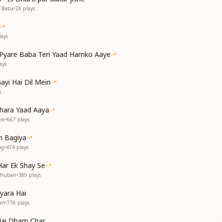
 आए बहार आयी
v Baba
•
2K
plays
 है दिल के तार
 बारबार
ays
yare Baba Teri Yaad Hamko Aaye
टना है
ays
 यहां लाना है
ayi Hai Dil Mein
 भूल न जाना ये
s
 इंतजार
hara Yaad Aaya
 बारबार
rem
•
667
plays
 दैवी परिवार
 आए बहार आयी
 Bagiya
 है दिल के तार
ng
•
474
plays
 बारबार
ar Ek Shay Se
-----------------
dhuban
•
389
plays
yara Hai
an
•
776
plays
ai Dham Char