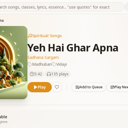
pna
Spiritual Songs
Yeh Hai Ghar Apna
Sadhana Sargam
Madhuban
Vidayi
5:42
135
plays
Play
Add to Queue
Play Ne
able
ngtone