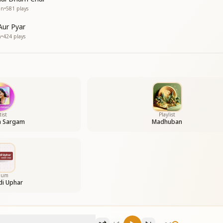
an
•
581
plays
Aur Pyar
n
•
424
plays
tist
Playlist
a Sargam
Madhuban
bum
di Uphar