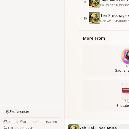
9
BK Reena • Madhub
Teri Shikshaye 
10
Hemlata • Madhuba
More From
Ar
Sadhan
Al
Shatab
Preferences
contact@brahmakumaris.com
Yeh Hai Ghar Apna
+91 9888588815