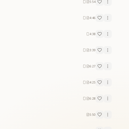
5:54
4:46
4:38
3:39
6:27
4:25
6:28
5:50