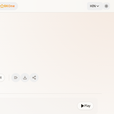
BKOne
HIN
xt
Play