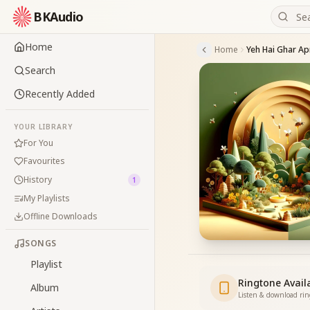
BKAudio
Home
Home
Yeh Hai Ghar A
Search
Recently Added
YOUR LIBRARY
For You
Favourites
History
1
My Playlists
Offline Downloads
SONGS
Playlist
Ringtone Avail
Album
Listen & download ri