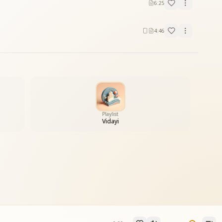
6:25
4:46
Playlist
Vidayi