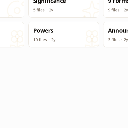
Significance
9 Form
5 files
·
2y
9 files
·
2y
Powers
Annou
10 files
·
2y
3 files
·
2y