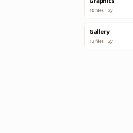
Graphics
10 files
·
2y
Gallery
13 files
·
2y