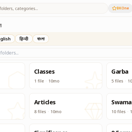
BKOne
ा सामग्री, जिसमें स्वमान, नवदुर्गा स्वरूप की चित्रें, बैनर्स, गीत, ल
ि)
glish
हिन्दी
বাংলা
Classes
Garba
1 file
·
10mo
5 files
·
1
Articles
Swama
8 files
·
10mo
10 files
·