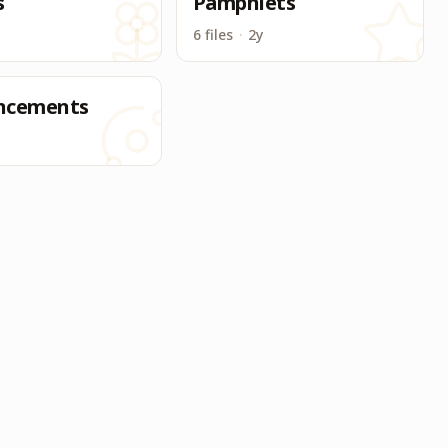
s
Pamphlets
6 files
·
2y
ncements