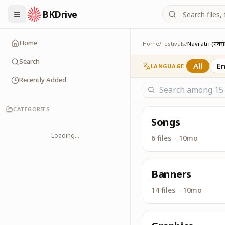
BKDrive
नवरात्रि के लिए विशेष सेव
Navratri (नवरात्रि)
Home
Home
/
Festivals
/
Navratri (नवरात्र
Search
All
En
LANGUAGE
Recently Added
CATEGORIES
Songs
Loading...
6 files
·
10mo
Banners
14 files
·
10mo