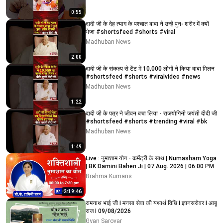
0:55
दादी जी के देह त्याग के पश्चात बाबा ने उन्हें पुनः शरीर में क्यों
भेजा #shortsfeed #shorts #viral
Madhuban News
2:00
दादी जी के संकल्प से टेंट में 10,000 लोगों ने किया बाबा मिलन
#shortsfeed #shorts #viralvideo #news
Madhuban News
1:22
दादी जी के पत्र ने जीवन बचा लिया - राजयोगिनी जयंती दीदी जी
#shortsfeed #shorts #trending #viral #bk
Madhuban News
1:49
Live : नुमाशाम योग - कमेंट्री के साथ | Numasham Yoga
| BK Damini Bahen Ji | 07 Aug. 2026 | 06:00 PM
Brahma Kumaris
2:19:46
रामनाथ भाई जी I मनसा सेवा की यथार्थ विधि I ज्ञानसरोवर I आबू
राज I 09/08/2026
Gyan Sarovar