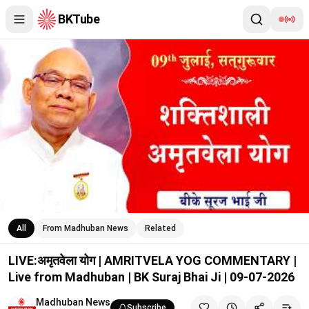
BKTube
LIVE:अमृतवेला योग | AMRITVELA YOG COMMENTARY | Live from Ma
All
From Madhuban News
Related
LIVE:अमृतवेला योग | AMRITVELA YOG COMMENTARY |
Live from Madhuban | BK Suraj Bhai Ji | 09-07-2026
Madhuban News
Subscribe