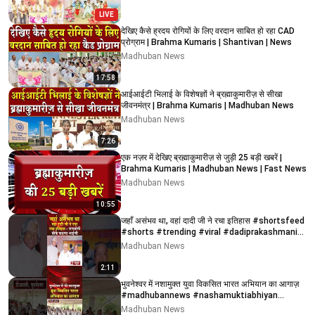
LIVE
देखिए कैसे ह्रदय रोगियों के लिए वरदान साबित हो रहा CAD
प्रोग्राम | Brahma Kumaris | Shantivan | News
Madhuban News
17:58
आईआईटी भिलाई के विशेषज्ञों ने ब्रह्माकुमारीज़ से सीखा
जीवनमंत्र | Brahma Kumaris | Madhuban News
Madhuban News
7:26
एक नज़र में देखिए ब्रह्माकुमारीज़ से जुड़ी 25 बड़ी खबरें |
Brahma Kumaris | Madhuban News | Fast News
Madhuban News
10:55
जहाँ असंभव था, वहां दादी जी ने रचा इतिहास #shortsfeed
#shorts #trending #viral #dadiprakashmani
#bk
Madhuban News
2:11
भुवनेश्वर में नशामुक्त युवा विकसित भारत अभियान का आगाज़
#madhubannews #nashamuktiabhiyan
#yuvaabhiyan
Madhuban News