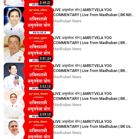
3:49:21
LIVE:अमृतवेला योग | AMRITVELA YOG
COMMENTARY | Live from Madhuban | BK Niha
Didi Ji | 08-08-2026
Madhuban News
LIVE:अमृतवेला योग | AMRITVELA YOG
COMMENTARY | Live from Madhuban | BK
Sheilu Didi Ji | 07-08-2026
Madhuban News
3:01:34
LIVE:अमृतवेला योग | AMRITVELA YOG
COMMENTARY | Live from Madhuban | BK
Rupesh Bhai Ji | 29-07-2026
Madhuban News
3:52:10
LIVE:अमृतवेला योग | AMRITVELA YOG
COMMENTARY | Live from Madhuban | BK
Sunita Didi Ji | 04-08-2026
Madhuban News
3:59:15
LIVE:अमृतवेला योग | AMRITVELA YOG
COMMENTARY | Live from Madhuban | BK Usha
Didi Ji | 03-08-2026
Madhuban News