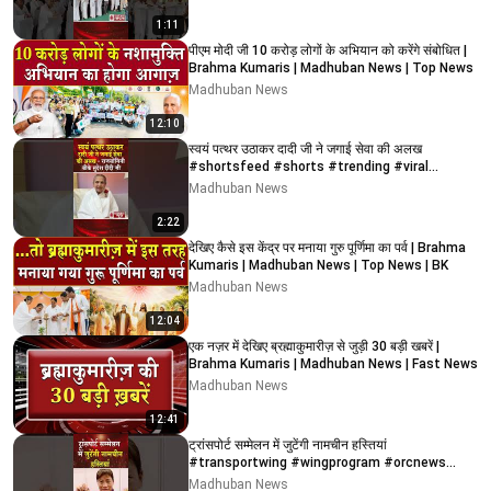
1:11
पीएम मोदी जी 10 करोड़ लोगों के अभियान को करेंगे संबोधित |
Brahma Kumaris | Madhuban News | Top News
Madhuban News
12:10
स्वयं पत्थर उठाकर दादी जी ने जगाई सेवा की अलख
#shortsfeed #shorts #trending #viral
#bkshorts #news
Madhuban News
2:22
देखिए कैसे इस केंद्र पर मनाया गुरु पूर्णिमा का पर्व | Brahma
Kumaris | Madhuban News | Top News | BK
Madhuban News
12:04
एक नज़र में देखिए ब्रह्माकुमारीज़ से जुड़ी 30 बड़ी खबरें |
Brahma Kumaris | Madhuban News | Fast News
Madhuban News
12:41
ट्रांसपोर्ट सम्मेलन में जुटेंगी नामचीन हस्तियां
#transportwing #wingprogram #orcnews
#wingnews #bk
Madhuban News