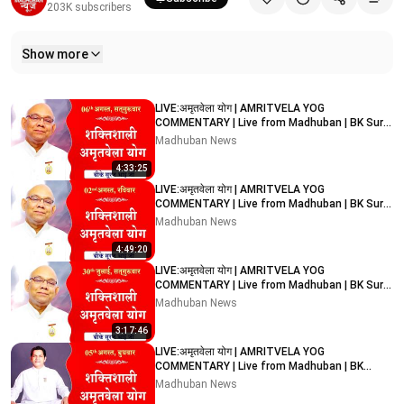
203K
subscribers
Show more
Related videos
LIVE:अमृतवेला योग | AMRITVELA YOG
COMMENTARY | Live from Madhuban | BK Suraj
Bhai Ji | 06-08-2026
Madhuban News
4:33:25
LIVE:अमृतवेला योग | AMRITVELA YOG
COMMENTARY | Live from Madhuban | BK Suraj
Bhai Ji | 02-08-2026
Madhuban News
4:49:20
LIVE:अमृतवेला योग | AMRITVELA YOG
COMMENTARY | Live from Madhuban | BK Suraj
Bhai Ji | 30-07-2026
Madhuban News
3:17:46
LIVE:अमृतवेला योग | AMRITVELA YOG
COMMENTARY | Live from Madhuban | BK
Rupesh Bhai Ji | 05-08-2026
Madhuban News