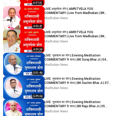
6:07:01
LIVE:अमृतवेला योग | AMRITVELA YOG
COMMENTARY | Live from Madhuban | BK
Sudesh Didi Ji | 01-08-2026
Madhuban News
4:02:41
LIVE:अमृतवेला योग | AMRITVELA YOG
COMMENTARY | Live from Madhuban | BK
Sheilu Didi Ji | 31-07-2026
Madhuban News
4:09:36
LIVE: नुमाशाम का योग | Evening Meditation
COMMENTARY के साथ | BK Suraj Bhai Ji | 04
August 2026
Madhuban News
2:51:40
LIVE: नुमाशाम का योग | Evening Meditation
COMMENTARY के साथ | BK Sachin Bhai Ji | 07
August 2026
Madhuban News
2:39:22
LIVE: नुमाशाम का योग | Evening Meditation
COMMENTARY के साथ | BK Raju Bhai Ji | 05
August 2026
Madhuban News