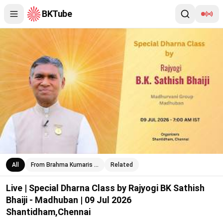
BKTube
Live | Special Dharna Class by Rajyogi BK Sathish Bhaiji - Madh
All
From Brahma Kumaris …
Related
Live | Special Dharna Class by Rajyogi BK Sathish
Bhaiji - Madhuban | 09 Jul 2026
Shantidham,Chennai