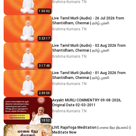
Brahma Kumaris TN
1:50:02
Live Tamil Murli (Audio) - 26 Jul 2026 from
Shantidham, Chennai | தமிழ் முரளி
Brahma Kumaris TN
3:23:17
Live Tamil Murli (Audio) - 02 Aug 2026 from
Shantidham, Chennai | தமிழ் முரளி
Brahma Kumaris TN
3:17:48
Live Tamil Murli (Audio) - 01 Aug 2026 from
Shantidham, Chennai | தமிழ் முரளி
Brahma Kumaris TN
2:00:50
Avyakt MURLI COMMENTRY 09-08-2026,
Original Date 02-03-2011
Brahma Kumaris TN
18:52
LIVE RajaYoga Meditation | மாலை நேர தியானம் |
Meditate Now