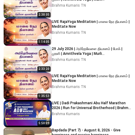
#brahmakumaristamilnadu
Brahma Kumaris TN
2:38:05
LIVE RajaYoga Meditation | மாலை நேர தியானம் |
Meditate Now
Brahma Kumaris TN
1:14:05
29 July 2026 | அமிர்தவேளை தியானம் | போக் |
முரளி | Amrithvela Yoga | Murli
#brahmakumaristamilnadu
Brahma Kumaris TN
2:33:20
LIVE RajaYoga Meditation | மாலை நேர தியானம் |
Meditate Now
Brahma Kumaris TN
1:35:53
LIVE | Dadi Prakashmani Abu Half Marathon
2026 | Run for Universal Brotherhood | Brahma
Kumaris
Brahma Kumaris
5:50:09
Bapdada (Part 7) - August 8, 2026 - Give