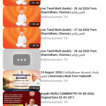
1:51:46
Live Tamil Murli (Audio) - 28 Jul 2026 from
Shantidham, Chennai | தமிழ் முரளி
Brahma Kumaris TN
1:35:43
Live Tamil Murli (Audio) - 27 Jul 2026 from
Shantidham, Chennai | தமிழ் முரளி
Brahma Kumaris TN
1:45:58
Live Tamil Murli (Audio) - 28 Jul 2026 from
Shantidham, Chennai | தமிழ் முரளி
Brahma Kumaris TN
10 August 2026 | அமிர்தவேளை தியானம், போக்,
முரளி | Amirtvela | Murli from Vaikundh
Lighthouse, Adyar
Brahma Kumaris TN
2:06:24
Avyakt MURLI COMMENTRY 09-08-2026,
Original Date 02-03-2011
Brahma Kumaris TN