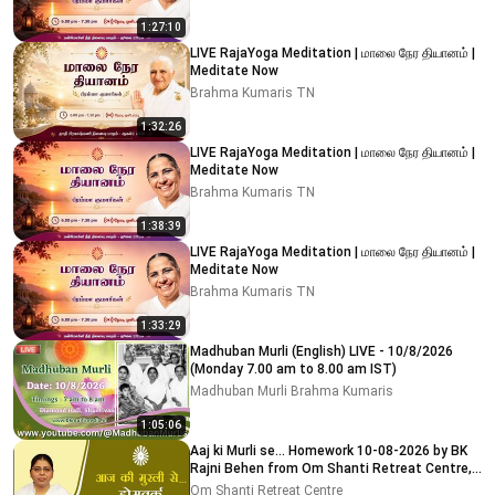
1:27:10
LIVE RajaYoga Meditation | மாலை நேர தியானம் |
Meditate Now
Brahma Kumaris TN
1:32:26
LIVE RajaYoga Meditation | மாலை நேர தியானம் |
Meditate Now
Brahma Kumaris TN
1:38:39
LIVE RajaYoga Meditation | மாலை நேர தியானம் |
Meditate Now
Brahma Kumaris TN
1:33:29
Madhuban Murli (English) LIVE - 10/8/2026
(Monday 7.00 am to 8.00 am IST)
Madhuban Murli Brahma Kumaris
1:05:06
Aaj ki Murli se... Homework 10-08-2026 by BK
Rajni Behen from Om Shanti Retreat Centre,
Delhi-NCR
Om Shanti Retreat Centre