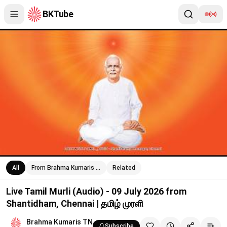
BKTube
Live Tamil Murli (Audio) - 09 July 2026 from Shantidham, Chennai
All
From Brahma Kumaris …
Related
Live Tamil Murli (Audio) - 09 July 2026 from
Shantidham, Chennai | தமிழ் முரளி
Brahma Kumaris TN
Subscribe