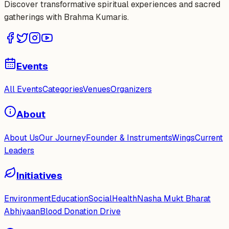
Discover transformative spiritual experiences and sacred
gatherings with Brahma Kumaris.
Events
All Events
Categories
Venues
Organizers
About
About Us
Our Journey
Founder & Instruments
Wings
Current
Leaders
Initiatives
Environment
Education
Social
Health
Nasha Mukt Bharat
Abhiyaan
Blood Donation Drive