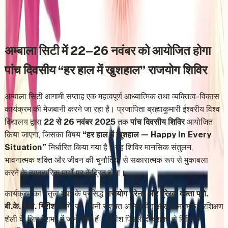
Share
Add to Calendar
अम्बाला सिटी में 22–26 नवंबर को आयोजित होगा
पांच दिवसीय “हर हाल में खुशहाल” राजयोग शिविर
अम्बाला सिटी आगामी सप्ताह एक महत्वपूर्ण आध्यात्मिक तथा व्यक्तित्व-विकास
कार्यक्रम की मेजबानी करने जा रहा है। प्रजापिता ब्रह्माकुमारी ईश्वरीय विश्व
विद्यालय द्वारा
22 से 26 नवंबर 2025
तक
पांच दिवसीय शिविर
आयोजित
किया जाएगा, जिसका विषय
“हर हाल में खुशहाल — Happy In Every
Situation”
निर्धारित किया गया है। यह शिविर मानसिक संतुलन,
भावनात्मक शक्ति और जीवन की चुनौतियों से सकारात्मक रूप से मुकाबला
करने के व्यावहारिक मार्गों पर केंद्रित होगा।
कार्यक्रम का नेतृत्व मुंबई के प्रसिद्ध
राजयोग ट्रेनर और प्रेरक वक्ता प्रो.
बी.के. ई.वी. गिरीश
करेंगे, जो अपनी सशक्त अभिव्यक्ति और रचनात्मक प्रशिक्षण
शैली के लिए देशभर में जाने जाते हैं। गिरीश पिछले दो दशकों से विभिन्न