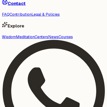
Contact
FAQ
Contribution
Legal & Policies
Explore
Wisdom
Meditation
Centers
News
Courses