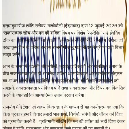
Share
Add to Calendar
ब्रह्माकुमारीज़ शांति सरोवर, गाचीबौली (हैदराबाद) द्वारा 12 जुलाई 2026 को
‘सकारात्मक सोच और मन की शक्ति’
विषय पर विशेष रिफ्रेशिंग संडे ईवनिंग
टॉक का आयोजन किया जा रहा है। इस अवसर पर वरिष्ठ राजयोग शिक्षक एवं
ब्रह्माकुमारीज़ के वरिष्ठ सदस्य
राजयोगी राजू भाई जी
अपने प्रेरणादायी विचार
साझा करेंगे।
आज के समय में बदलती जीवनशैली, बढ़ती प्रतिस्पर्धा और मानसिक तनाव के
बीच सकारात्मक सोच ही आंतरिक शक्ति, आत्मविश्वास और मानसिक संतुलन
का आधार बनती है। यह विशेष सत्र प्रतिभागियों को विचारों की शक्ति को
समझने, नकारात्मकता पर विजय पाने तथा सकारात्मक और स्थिर मन विकसित
करने के व्यावहारिक आध्यात्मिक उपाय प्रदान करेगा।
राजयोग मेडिटेशन एवं आध्यात्मिक ज्ञान के माध्यम से यह कार्यक्रम बताएगा कि
किस प्रकार हमारे विचार हमारी भावनाओं, निर्णयों, संबंधों और जीवन की दिशा
को प्रभावित करते हैं। प्रतिभागी सीखेंगे कि मन की शक्ति को सही दिशा देकर
जीवन में शांति, प्रसन्नता और सफलता कैसे प्राप्त की जा सकती है।