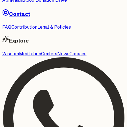
Abhiyaan
Blood Donation Drive
Contact
FAQ
Contribution
Legal & Policies
Explore
Wisdom
Meditation
Centers
News
Courses