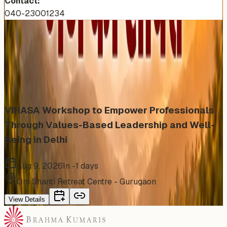
Contact:
040-23001234
More Events You'll Love
Similar events from the same venue, organizer, or
category
VIHASA Workshop to Empower Professionals
Through Values-Based Leadership and Well-
Being in Delhi
Aug 9, 2026
In -1 days
Om Shanti Retreat Centre - Gurugaon
View Details