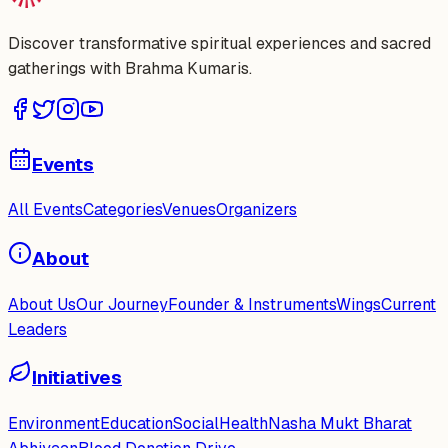
Discover transformative spiritual experiences and sacred
gatherings with Brahma Kumaris.
Events
All Events
Categories
Venues
Organizers
About
About Us
Our Journey
Founder & Instruments
Wings
Current
Leaders
Initiatives
Environment
Education
Social
Health
Nasha Mukt Bharat