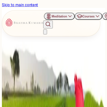
Skip to main content
Meditation
Courses
›
Jagadamba Bhawan Retreat Center - Pune
Past Event
Honouring the Annadata:
Pune Celebrates Farmers
with a Message of Inner
Peace and Sustainable