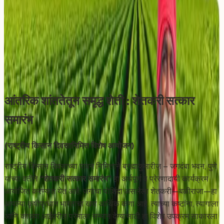
Farming
Sunday, December 21, 2025
Share
Add to Calendar
आंतरिक शांततेतून समृद्ध शेती : शेतकरी सत्कार
समारंभ
(राष्ट्रीय किसान दिवसानिमित्त विशेष आयोजन)
राष्ट्रीय किसान दिवसाच्या पावन निमित्ताने ब्रह्माकुमारीज़ – जगदंबा भवन, पुणे
यांच्या वतीने
“शेतकरी सत्कार समारंभ”
हा अर्थपूर्ण व प्रेरणादायी कार्यक्रम
आयोजित करण्यात येत आहे. जगाचा पोशिंदा असलेला शेतकरी—बळीराजा—हा
आपल्या कृषीप्रधान भारताचा खरा आर्थिक कणा आहे. त्याच्या कष्टांना, त्यागाला
आणि काळ्या आईवरील प्रेमाला सन्मान देण्यासाठी हा विशेष उपक्रम साकारला