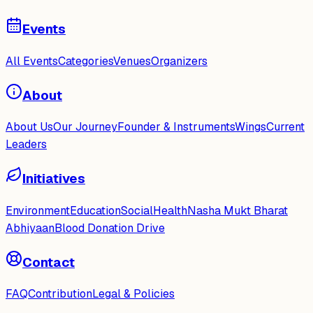
Events
All Events
Categories
Venues
Organizers
About
About Us
Our Journey
Founder & Instruments
Wings
Current
Leaders
Initiatives
Environment
Education
Social
Health
Nasha Mukt Bharat
Abhiyaan
Blood Donation Drive
Contact
FAQ
Contribution
Legal & Policies