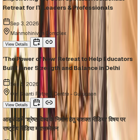
Retreat for IT Leaders & Professionals
Sep 3, 2026
Manmohinivan Complex
View Details
'The Power of Now' Retreat to Help Educators
Build Inner Strength and Balance in Delhi
Sep 5, 2026
Om Shanti Retreat Centre - Gurugaon
View Details
आबू रोड में 'श्रेष्ठ विश्व के निर्माण हेतु सशक्त मीडिया' विषय पर
राष्ट्रीय मीडिया महासम्मेलन