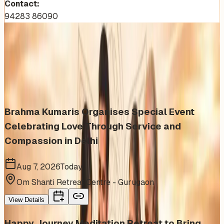
Contact:
94283 86090
More Events You'll Love
Similar events from the same venue, organizer, or
category
Brahma Kumaris Organises Special Event
Celebrating Love Through Service and
Compassion in Delhi
Aug 7, 2026
Today
Om Shanti Retreat Centre - Gurugaon
View Details
Happy Journey Meditation Retreat to Bring