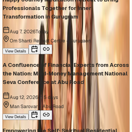
Professionals Together for Inner
Transformation in Gurugram
Aug 7, 2026
Today
Om Shanti Retreat Centre - Gurugaon
View Details
A Confluence of Financial Experts from Across
the Nation: Mind-Money Management National
Seva Conference at Abu Road
Aug 12, 2026
In 5 days
Man Sarovar - Abu Road
View Details
Empowering the Self: Spiritual Residential