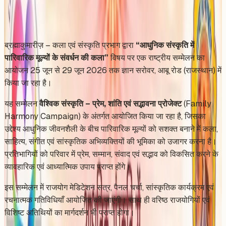
Share
Add to Calendar
ब्रह्माकुमारीज़ – कला एवं संस्कृति प्रभाग द्वारा
“आधुनिक संस्कृति में
पारिवारिक मूल्यों के संवर्धन की कला”
विषय पर एक राष्ट्रीय सम्मेलन का
आयोजन 25 जून से 29 जून 2026 तक ज्ञान सरोवर, आबू रोड (राजस्थान) में
किया जा रहा है।
यह सम्मेलन
वैश्विक संस्कृति – प्रेम, शांति एवं सद्भावना प्रोजेक्ट
(Family
Harmony Campaign) के अंतर्गत आयोजित किया जा रहा है, जिसका
उद्देश्य आधुनिक जीवनशैली के बीच पारिवारिक मूल्यों को सशक्त बनाने में कला,
साहित्य, संगीत एवं सांस्कृतिक अभिव्यक्तियों की भूमिका को उजागर करना है।
प्रतिभागियों को परिवार में प्रेम, सम्मान, संवाद एवं सद्भाव को विकसित करने के
व्यावहारिक एवं आध्यात्मिक उपाय प्राप्त होंगे।
इस सम्मेलन में राजयोग मेडिटेशन सत्र, पैनल चर्चा, सांस्कृतिक कार्यक्रम एवं
रचनात्मक गतिविधियाँ आयोजित की जाएंगी। साथ ही वरिष्ठ राजयोगियों एवं
विशिष्ट अतिथियों का मार्गदर्शन भी प्राप्त होगा।