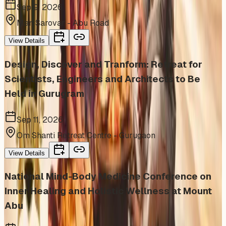
Sep 9, 2026
Man Sarovar - Abu Road
View Details
Design, Discover and Tranform: Retreat for
Scientists, Engineers and Architects to Be
Held in Gurugram
Sep 11, 2026
Om Shanti Retreat Centre - Gurugaon
View Details
National Mind-Body Medicine Conference on
Inner Healing and Holistic Wellness at Mount
Abu