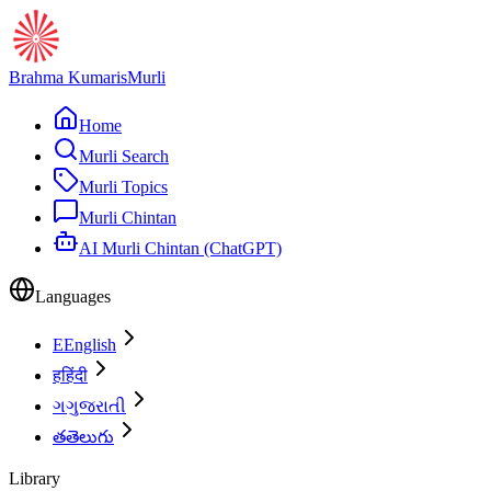
Brahma Kumaris
Murli
Home
Murli Search
Murli Topics
Murli Chintan
AI Murli Chintan (ChatGPT)
Languages
E
English
ह
हिंदी
ગ
ગુજરાતી
త
తెలుగు
Library