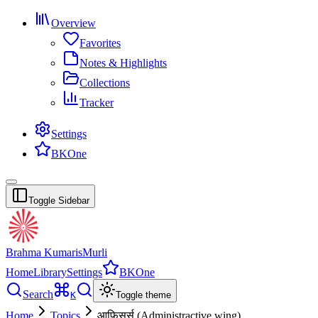
Overview
Favorites
Notes & Highlights
Collections
Tracker
Settings
BKOne
Toggle Sidebar
Brahma Kumaris
Murli
Home
Library
Settings
BKOne
Search
K
Toggle theme
Home
Topics
आफिसर्स (Administractive wing)