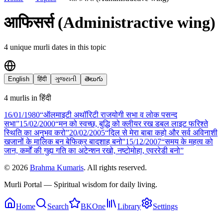
आफिसर्स (Administractive wing)
4
unique murli date
s
in this topic
English
हिंदी
ગુજરાતી
తెలుగు
4
murli
s
in
हिंदी
16/01
/
1980
“ऑलमाइटी अथॉरिटी राजयोगी सभा व लोक पसन्द
सभा”
15/02
/
2000
“मन को स्वच्छ, बुद्धि को क्लीयर रख डबल लाइट फरिश्ते
स्थिति का अनुभव करो”
20/02
/
2005
“दिल से मेरा बाबा कहो और सर्व अविनाशी
खजानों के मालिक बन बेफिक्र बादशाह बनो''
15/12
/
2007
“समय के महत्व को
जान, कर्मों की गुह्य गति का अटेन्शन रखो, नष्टोमोहा, एवररेडी बनो”
©
2026
Brahma Kumaris
. All rights reserved.
Murli Portal — Spiritual wisdom for daily living.
Home
Search
BKOne
Library
Settings