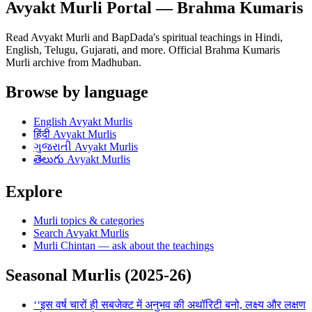
Avyakt Murli Portal — Brahma Kumaris
Read Avyakt Murli and BapDada's spiritual teachings in Hindi,
English, Telugu, Gujarati, and more. Official Brahma Kumaris
Murli archive from Madhuban.
Browse by language
English
Avyakt Murlis
हिंदी
Avyakt Murlis
ગુજરાતી
Avyakt Murlis
తెలుగు
Avyakt Murlis
Explore
Murli topics & categories
Search Avyakt Murlis
Murli Chintan — ask about the teachings
Seasonal Murlis (2025-26)
‘‘इस वर्ष चारों ही सबजेक्ट में अनुभव की अथॉरिटी बनो, लक्ष्य और लक्षण