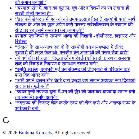
को समान बनाओ’’
‘‘परमात्म संग में, ज्ञान का गुलाल, गुण और शक्तियों का रंग लगाना ही
सच्ची होली मनाना है’’
‘‘इस बर्थ डे पर सभी एक दो को उमंग-उत्साह दिलाते सहयोगी बनते व्यर्थ
संकल्प के अक का फूल अर्पण करो मास्टर सर्वशक्तिवान के स्वमान की
सीट पर रह इसमें नम्बरवन का इनाम लो’’
परमात्म प्राप्तियों से सम्पन्न आत्मा की निशानी - होलीएस्ट, हाइएस्ट और
रिचेस्ट
“सेवाओं के साथ-साथ एक दो के सहयोगी बन वायुमण्डल में तीव्र
पुरुषार्थ की लहर फैलाओ, मनजीत बन आत्माओं की मन्सा सेवा करो''
नये वर्ष की नवीनता - “दृढ़ता और परिवर्तन शक्ति से कारण व समस्या
शब्द को विदाई दे निवारण व समाधान स्वरूप बनो"
“स्मृति स्वरूप, अनुभवी मूर्त बन सेकण्ड की तीव्रगति से परिवर्तन कर
पास विद ऑनर बनो''
"अभी अपने चलन और चेहरे द्वारा ब्रह्मा बाप समान अव्यक्त रूप दिखाओ,
साक्षात्कार मूर्त बनो"
“ज्वालामुखी तपस्या द्वारा मैं-पन की पूंछ को जलाकर बापदादा समान बनो
तब समाप्ति समीप आयेगी''
“स्वराज्य की रिजल्ट चेक करके स्वयं को चेंज करो और अखण्ड राज्य के
अधिकारी बनो''
©
2026
Brahma Kumaris
. All rights reserved.