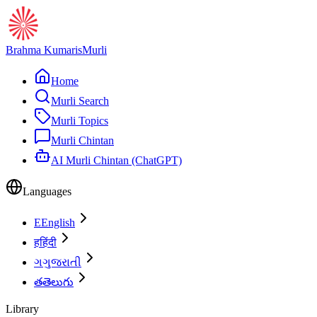
Brahma Kumaris
Murli
Home
Murli Search
Murli Topics
Murli Chintan
AI Murli Chintan (ChatGPT)
Languages
E
English
ह
हिंदी
ગ
ગુજરાતી
త
తెలుగు
Library