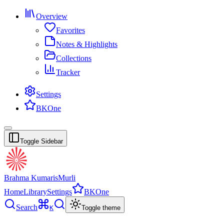
Overview
Favorites
Notes & Highlights
Collections
Tracker
Settings
BKOne
Toggle Sidebar
Brahma Kumaris
Murli
Home
Library
Settings
BKOne
Search
K
Toggle theme