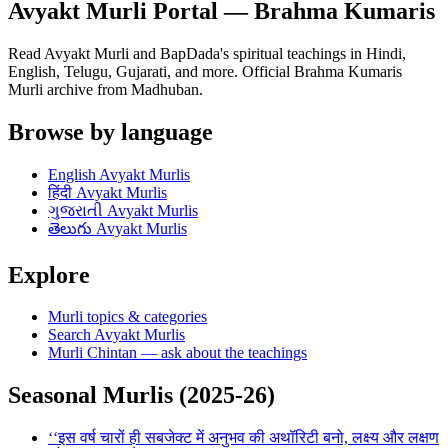
Avyakt Murli Portal — Brahma Kumaris
Read Avyakt Murli and BapDada's spiritual teachings in Hindi,
English, Telugu, Gujarati, and more. Official Brahma Kumaris
Murli archive from Madhuban.
Browse by language
English
Avyakt Murlis
हिंदी
Avyakt Murlis
ગુજરાતી
Avyakt Murlis
తెలుగు
Avyakt Murlis
Explore
Murli topics & categories
Search Avyakt Murlis
Murli Chintan — ask about the teachings
Seasonal Murlis (2025-26)
‘‘इस वर्ष चारों ही सबजेक्ट में अनुभव की अथॉरिटी बनो, लक्ष्य और लक्षण