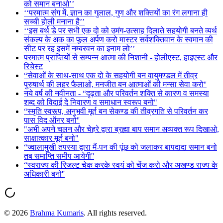
को समान बनाओ’’
‘‘परमात्म संग में, ज्ञान का गुलाल, गुण और शक्तियों का रंग लगाना ही
सच्ची होली मनाना है’’
‘‘इस बर्थ डे पर सभी एक दो को उमंग-उत्साह दिलाते सहयोगी बनते व्यर्थ
संकल्प के अक का फूल अर्पण करो मास्टर सर्वशक्तिवान के स्वमान की
सीट पर रह इसमें नम्बरवन का इनाम लो’’
परमात्म प्राप्तियों से सम्पन्न आत्मा की निशानी - होलीएस्ट, हाइएस्ट और
रिचेस्ट
“सेवाओं के साथ-साथ एक दो के सहयोगी बन वायुमण्डल में तीव्र
पुरुषार्थ की लहर फैलाओ, मनजीत बन आत्माओं की मन्सा सेवा करो''
नये वर्ष की नवीनता - “दृढ़ता और परिवर्तन शक्ति से कारण व समस्या
शब्द को विदाई दे निवारण व समाधान स्वरूप बनो"
“स्मृति स्वरूप, अनुभवी मूर्त बन सेकण्ड की तीव्रगति से परिवर्तन कर
पास विद ऑनर बनो''
"अभी अपने चलन और चेहरे द्वारा ब्रह्मा बाप समान अव्यक्त रूप दिखाओ,
साक्षात्कार मूर्त बनो"
“ज्वालामुखी तपस्या द्वारा मैं-पन की पूंछ को जलाकर बापदादा समान बनो
तब समाप्ति समीप आयेगी''
“स्वराज्य की रिजल्ट चेक करके स्वयं को चेंज करो और अखण्ड राज्य के
अधिकारी बनो''
©
2026
Brahma Kumaris
. All rights reserved.