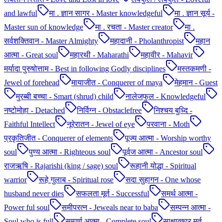
and lawful
मा . ज्ञान सागर - Master knowledgeful
मा . ज्ञान सूर्य -
Master sun of knowledge
मा . रचता - Master creator
मा .
सर्वशक्तिवान - Master Almighty
महादानी - Pholanthropist
महान
आत्मा - Great soul
महारथी - Maharathi
महावीर - Mahavir
मर्यादा पुरुषोत्ताम - Best in following Godly disciplines
मस्तकमणी -
Jewel of forehead
मायाजीत - Conquerer of maya
मेहमान - Guest
मुरब्बी बच्चा - Smart (shrud) child
नालेजफुल - Knowledgeful
नष्टोमोहा - Detached
निर्विग्न - Obstaclefree
निश्चय बुध्दि -
Faithful Intellect
नूरेरातन - Jewel of eye
परवाना - Moth
प्रकृतिजीत - Conquerer of elements
पूज्य आत्मा - Worship worthy
soul
पुण्य आत्मा - Righteous soul
पूर्वज आत्मा - Ancestor soul
राजऋषि - Rajarishi (king / sage) soul
रूहानी योद्धा - Spiritual
warrior
रूहे गुलाब - Spiritual rose
सदा सुहागन - One whose
husband never dies
सफलता मूर्त - Successful
समर्थ आत्मा -
Power ful soul
समीपरत्न - Jeweals near to baba
सम्पन्न आत्मा -
Soul who is full
सम्पूर्ण आत्मा - Complete soul
साक्षात्कार मूर्त -