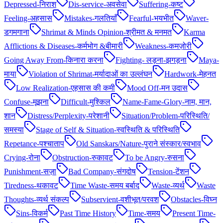
Depressed-निराश
Dis-service-अवसेवा
Suffering-कष्ट
Feeling-अहसास
Mistakes-गलतियाँ
Fearful-भयभीत
Waver-
डगमगाना
Shrimat & Minds Opinion-श्रीमत & मनमत
Karma
Afflictions & Diseases-कर्मभोग &बीमारी
Weakness-कमज़ोरी
Going Away From-किनारा करना
Fighting- लड़ना-झगड़ना
Maya-
माया
Violation of Shrimat-मर्यादाओं का उल्लंघन
Hardwork-मेहनत
Low Realization-एहसास की कमी
Mood Off-मन उदास
Confuse-मूझना
Difficult-मुश्किल
Name-Fame-Glory-नाम, मान,
शान
Distress/Perplexity-परेशानी
Situation/Problem-परिस्थिति/
समस्या
Stage of Self & Situation-स्वस्थिति & परिस्थिति
Repetance-पश्चाताप
Old Sanskars/Nature-पुराने संस्कार/स्वभाव
Crying-रोना
Obstruction-रुकावट
To be Angry-रुसना
Punishment-सज़ा
Bad Company-संगदोष
Tension-टेंशन
Tiredness-थकावट
Time Waste-समय बर्बाद
Waste-व्यर्थ
Waste
Thoughts-व्यर्थ संकल्प
Subservient-वशीभूत/परवश
Obstacles-विघ्न
Sins-विकर्म
Past Time History
Time-समय
Present Time-