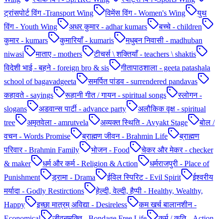
ट्रांसपोर्ट विंग -Transport Wing
विमेंस विंग - Women's Wing
युथ
विंग - Youth Wing
अधर कुमार - adhar kumars
बच्चे - children
कुमार - kumars
कुमारियाँ - kumaris
मधुबन निवासी - madhuban
niwasi
माताए - mothers
टीचर्स \ शक्तियाँ - teachers \ shaktis
विदेशी भाई - बहने - foreign bro & sis
गीतापाठशाला - geeta patashala
school of bagavadgeeta
समर्पित पांडव - surrendered pandavas
कहावते - sayings
रूहानी गीत / गायन - spiritual songs
स्लोगन -
slogans
अडवान्स पार्टी - advance party
अलौकिक वृक्ष - spiritual
tree
अमृतवेला - amrutvela
अव्यक्त स्थिति - Avyakt Stage
बोल /
वचन - Words Promise
ब्राह्मण जीवन - Brahmin Life
ब्राह्मण
परिवार - Brahmin Family
भोजन - Food
चेकर और मेकर - checker
& maker
धर्म और कर्म - Religion & Action
धर्मराजपुरी - Place of
Punishment
ड्रामा - Drama
ईविल स्पिरिट - Evil Spirit
ईश्वरीय
मर्यादा - Godly Restirctions
हेल्दी, वेल्दी, हैप्पी - Healthy, Wealthy,
Happy
इच्छा मात्रम् अविद्या - Desireless
कम खर्च बालानशीन -
Economical
जीवनमुक्ति - Bondage Free Life
कर्म / कृति - Action