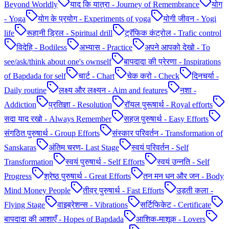
Beyond Worldly
याद कि यात्रा - Journey of Remembrance
योग
- Yoga
योग के प्रयोग - Experiments of yoga
योगी जीवन - Yogi
life
रूहानी ड्रिल - Spiritual drill
ट्रॅफिक कंट्रोल - Trafic control
विदेहि - Bodiless
अभ्यास - Practice
अपने आपको देखो - To
see/ask/think about one's ownself
बापदादा की प्रेरणा - Inspirations
of Bapdada for self
चार्ट - Chart
चेक करो - Check
दिनचर्या -
Daily routine
लक्ष्य और लक्ष्यन - Aim and features
नशा -
Addiction
प्रतिज्ञा - Resolution
रॉयल पुरूषार्थ - Royal efforts
सदा याद रखो - Always Remember
सहज पुरुषार्थ - Easy Efforts
संगठित पुरुषार्थ - Group Efforts
संस्कार परिवर्तन - Transformation of
Sanskaras
अंतिम चरण- Last Stage
स्वयं परिवर्तन - Self
Transformation
स्वयं पुरुषार्थ - Self Efforts
स्वयं उन्नति - Self
Progress
श्रेष्ठ पुरुषार्थ - Great Efforts
तन मन धन और जन - Body
Mind Money People
तीव्र पुरुषार्थ - Fast Efforts
उड़ती कला -
Flying Stage
वाइब्रेशन्स - Vibrations
सर्टिफिकेट - Certificate
बापदादा की आशाएँ - Hopes of Bapdada
आशिक-माशूक - Lovers