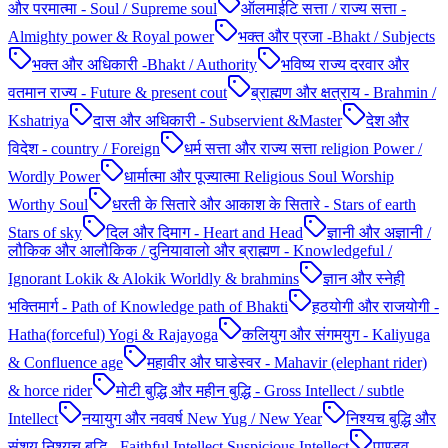
और परमात्मा - Soul / Supreme soul
ऑलमाईटि सत्ता / राज्य सत्ता -
Almighty power & Royal power
भक्त और प्रजा -Bhakt / Subjects
भक्त और अधिकारी -Bhakt / Authority
भविष्य राज्य दरवार और
वतमान राज्य - Future & present cout
ब्राह्मण और क्षत्राय - Brahmin /
Kshatriya
दास और अधिकारी - Subservient &Master
देश और
विदेश - country / Foreign
धर्म सत्ता और राज्य सत्ता religion Power /
Wordly Power
धार्मात्मा और पूज्यात्मा Religious Soul Worship
Worthy Soul
धरती के सितारे और आकाश के सितारे - Stars of earth
Stars of sky
दिल और दिमाग - Heart and Head
ज्ञानी और अज्ञानी /
लौकिक और आलौकिक / दुनियावालो और ब्राह्मण - Knowledgeful /
Ignorant Lokik & Alokik Worldly & brahmins
ज्ञान और स्नेही
भक्तिमार्ग - Path of Knowledge path of Bhakti
हठयोगी और राजयोगी -
Hatha(forceful) Yogi & Rajayoga
कलियुग और संगमयुग - Kaliyuga
& Confluence age
महावीर और घाडेस्वर - Mahavir (elephant rider)
& horce rider
मोटी बुद्धि और महीन बुद्धि - Gross Intellect / subtle
Intellect
नयायुग और नववर्ष New Yug / New Year
निश्यच बुद्धि और
संशय निश्यच बुद्धि - Faithful Intellect Suspicious Intellect
पाण्डव