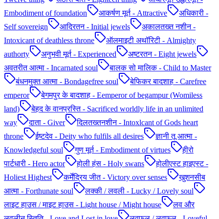
Embodiment of foundation
आकर्षण मूर्त - Attractive
अधिकारी -
Self sovereign
आदिरतन - Initial jewels
अकालतख्त नशीन -
Intoxicant of deathless throne
ऑलमाइटी अथॉरिटी - Almighty
authorty
अनुभवी मूर्त - Experienced
अष्टरतन - Eight jewels
अवतरीत आत्मा - Incarnated soul
बालक सो मालिक - Child to Master
बंधनमुक्त आत्मा - Bondagefree soul
बेफिकर बादशाह - Carefree
emperor
बेगमपुर के बादशाह - Eemperor of begampur (Womiless
land)
बेहद के वानप्रस्ति - Sacrificed worldly life in an unlimited
way
दाता - Giver
दिलतख्तनशीन - Intoxlcant of Gods heart
throne
ईष्टदेव - Deity who fulfils all desires
ज्ञानी तू आत्मा -
Knowledgeful soul
गुण मूर्त - Embodiment of virtues
हीरो
पार्टधारी - Hero actor
होली हंस - Holy swans
होलीएस्ट हाइएस्ट -
Holiest Highest
कर्मेंद्रिय जीत - Victory over senses
खुशनसीब
आत्मा - Forthunate soul
लक्की / लवली - Lucky / Lovely soul
लाइट हाउस / माइट हाउस - Light house / Might house
लव और
लवलीन स्तिति - Love and Lost in love
लवफुल / लवफुल - Loveful