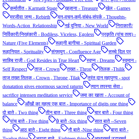
कर्मातीत - Karmatit Stage
ख़ज़ाना - Treasure
खेल - Games
मरजीवा जन्म - Rebirth
मन-वचन-कर्म-संबंध-संपर्क - Thoughts-
Words-Action_Relationship
नई दुनिया - New World
निराकारी/
निर्विकारी/निरहंकारी - Bodiless, Viceless, Egoless
प्रकृति (पांच तत्व) -
Nature (Five Elements)
रूहानी बागीचा - Spiritual Garden
रूहानियत - Sprituality
संगमयुग - Confluence Age
सच्चे दिल पर
साहिब राज़ी - God Resides in True Heart
स्वप्न - Dreams
स्वमान -
Self Respect
ताज - Crown
तख्त - Thron
तिलक -Thilik
ताज तख्त तिलक - Crown , Throne ,Tilak
तुरंत दान महापुण्य - spot
donatation gives enormous sacred raturns
त्याग तपस्या सेवा -
sacrifice intensen meditation service
जमा का खाता - Account of
balance
आँखों का महत्व एक बात - Importance of digits one thing
दो बाते - Two thing
तीन बात - Three thing
चार बाते - Four thing
पांच बाते - Five thing
छे बाते -Six thing
सात बाते --Seven
thing
आठ बाते - Eight thing
नौ बाते -Nine thing
बारा बाते -
Twelve thing
अठारा बाते - Eighteen thing
आधारमूर्त उद्धारमूर्त -