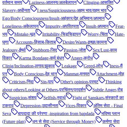
वर्तमान समय
Laziness-आलस्य/अलबेलापन
Clinging-आसक्ति
Slavery-अधीनता
I ness/Suspiciousness-अहम भाव/वहम भाव
Ego/Body Consciousness/Insult-अहंकार/देह अभिमान/अपमान
Loneliness-अकेलापन
Impurity-अपवित्रता
Insult-अपमान
Fear-
भय
Mistake-भूल
Irritability-चिड़चिड़ापन
Worry-चिंता
Hate-
घृणा
Accounts-हिसाब-किताब
Desire/Wants-इच्छा/कामना
Jealousy-ईर्ष्या
Stubborn-जिद
Passion-जोश
Sex/Lust-काम
विकार
Karma Bondage-कर्म बंधन
Anger-क्रोध
Clinig/Inclination-लगाव/झुकाव
Leakage
Greed-लोभ
Iness-मैं
पन
Body Conscious-देह भान
Manmat-मनमत
Attachment-मोह
Criticism-निंदा
Sin-पाप
Other's opinion-परमट
Thinking
about others/Looking at Others-परचिंतन/परदर्शन
Subtle Anger-रोब
Suspicion-संशय
Selfish-स्वार्थ
Fight of Sanskars-संस्कारों का
टकराव
Depression-उदासीनता
Vices-विकार
अंतिम सेवा - Final
Seva
बापदादा की प्रेरणा -inspiration from bapdada
भविष्य प्लान
(Future plan)
धन से सेवा (Service through Money)
कर्मणा सेवा