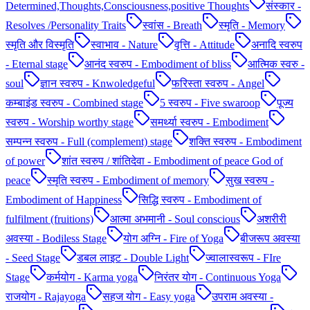
Determined,Thoughts,Consciousness,positive Thoughts
संस्कार -
Resolves /Personality Traits
स्वांस - Breath
स्मृति - Memory
स्मृति और विस्मृति
स्वाभाव - Nature
वृत्ति - Attitude
अनादि स्वरुप
- Eternal stage
आनंद स्वरुप - Embodiment of bliss
आत्मिक स्वरु -
soul
ज्ञान स्वरुप - Knwoledgeful
फरिस्ता स्वरुप - Angel
कम्बाइंड स्वरुप - Combined stage
5 स्वरुप - Five swaroop
पूज्य
स्वरुप - Worship worthy stage
समर्थ्या स्वरुप - Embodiment
सम्पन्न स्वरुप - Full (complement) stage
शक्ति स्वरुप - Embodiment
of power
शांत स्वरुप / शांतिदेवा - Embodiment of peace God of
peace
स्मृति स्वरुप - Embodiment of memory
सुख स्वरुप -
Embodiment of Happiness
सिद्धि स्वरुप - Embodiment of
fulfilment (fruitions)
आत्मा अभमानी - Soul conscious
अशरीरी
अवस्या - Bodiless Stage
योग अग्नि - Fire of Yoga
बीजरूप अवस्या
- Seed Stage
डबल लाइट - Double Light
ज्वालास्वरूप - FIre
Stage
कर्मयोग - Karma yoga
निरंतर योग - Continuous Yoga
राजयोग - Rajayoga
सहज योग - Easy yoga
उपराम अवस्या -