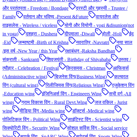
और परतंत्रता - Freedom / Bondage
द्रस्टी और गृहस्यी - Trustee /
Family
वर्तमान और भविष्य -Present &Future
वायरलेस और
वाइसलेस - Wireless / viceless
योगी और वियोगी - yogi &disunion(not
in yoga)
दशहरा - Dushera
दीपमाला -Diwali
होली -Holi
ईद
-Eid
जन्माष्टमी -Birth of Krishna
नवरात्रि -Navratri
नया साल
/इस वर्ष -New Year / this Year
रक्षाबंधन -Raksha Bandhan
संक्राती - Sankranti
शिवजयंती - Birthday of Shivababa
उस्तव /
त्यौहार - Celebration / Festival
क्रिसमस - Christmas
आफिसर्स
(Administractive wing)
बिज़नेस विंग(Business Wing)
कल्चरल
विंग (cultural wing)
रिलीजियस विंग(Religious Wing)
एजुकेशन विंग
-Education wing
इंजिनिअर्स विंग - Engineers Wing
सभी वर्ग -All
wings
ग्राम विकास विंग - Rural Devt.Wing
जज वकिल - Jurist
wing
मीडिया विंग -Media wing
डॉक्टर्स -Medical wing
पोलिटिकल विंग - Political Wing
साइंटिस्ट विंग - Scientist wing
सिक्योरिटी विंग - Security Wing
सोशल सर्विस विंग - Social service
Wing
स्पार्क विंग - SpARC Wing
स्पोर्ट्स विंग -Sports Wing