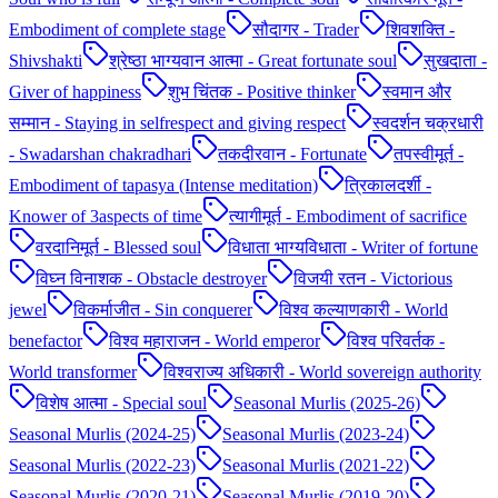
Embodiment of complete stage
सौदागर - Trader
शिवशक्ति -
Shivshakti
श्रेष्ठा भाग्यवान आत्मा - Great fortunate soul
सुखदाता -
Giver of happiness
शुभ चिंतक - Positive thinker
स्वमान और
सम्मान - Staying in selfrespect and giving respect
स्वदर्शन चक्रधारी
- Swadarshan chakradhari
तकदीरवान - Fortunate
तपस्वीमूर्त -
Embodiment of tapasya (Intense meditation)
त्रिकालदर्शी -
Knower of 3aspects of time
त्यागीमूर्त - Embodiment of sacrifice
वरदानिमूर्त - Blessed soul
विधाता भाग्यविधाता - Writer of fortune
विघ्न विनाशक - Obstacle destroyer
विजयी रतन - Victorious
jewel
विकर्माजीत - Sin conquerer
विश्व कल्याणकारी - World
benefactor
विश्व महाराजन - World emperor
विश्व परिवर्तक -
World transformer
विश्वराज्य अधिकारी - World sovereign authority
विशेष आत्मा - Special soul
Seasonal Murlis (2025-26)
Seasonal Murlis (2024-25)
Seasonal Murlis (2023-24)
Seasonal Murlis (2022-23)
Seasonal Murlis (2021-22)
Seasonal Murlis (2020-21)
Seasonal Murlis (2019-20)