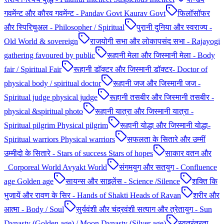
गवमेंन्ट और कौरव गवमेंन्ट - Pandav Govt Kaurav Govt
फिलॉसॉफर
और स्पिरिचुअल - Philosopher / Spiritual
पुरानी दुनिया और स्वराज्य -
Old World & sovereign
राजयोगी सभा और लोकापसंद सभा - Rajayogi
gathering favoured by public
रूहानी मेला और जिस्मानी मेला - Body
fair / Spiritual Fair
रूहानी डॉक्टर और जिस्मानी डॉक्टर- Doctor of
physical body / spiritual doctor
रूहानी जज और जिस्मानी जज -
Spiritual judge physical judge
रूहानी तसबीर और जिस्मानी तसबीर -
physical &spiritual photo
रूहानी यात्रा और जिस्मानी यात्रा -
Spiritual pilgrim Physical pilgrim
रूहानी योद्धा और जिस्मानी योद्धा-
Spiritual warriors Physical warriors
सफलता के सितारे और उम्मीं
उम्मीदो के सितारे - Stars of success Stars of hopes
साकार वतन और
_Corporeal World Avyakt World
संगमयुग और सतयुग - Confluence
age Golden age
सायन्स और साइलेंस - Science /Silence
शक्ति कि
भुजायें और रावण के सिर - Hands of Shakti Heads of Ravan
शरीर और
आत्मा - Body / Soul
सुर्यवंशी और चंद्रवंशी सत्याग और त्रेतायुग - Sun
Dynasty (Golden age) / Moon Dynasty (Silver age)
स्वत्रंत्रता