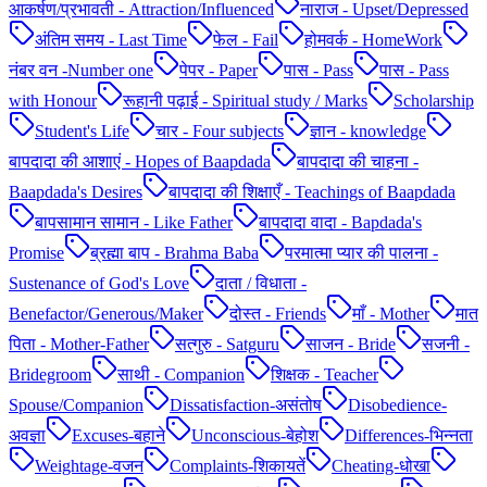
आकर्षण/प्रभावती - Attraction/Influenced
नाराज - Upset/Depressed
अंतिम समय - Last Time
फेल - Fail
होमवर्क - HomeWork
नंबर वन -Number one
पेपर - Paper
पास - Pass
पास - Pass
with Honour
रूहानी पढ़ाई - Spiritual study / Marks
Scholarship
Student's Life
चार - Four subjects
ज्ञान - knowledge
बापदादा की आशाएं - Hopes of Baapdada
बापदादा की चाहना -
Baapdada's Desires
बापदादा की शिक्षाएँ - Teachings of Baapdada
बापसामान सामान - Like Father
बापदादा वादा - Bapdada's
Promise
ब्रह्मा बाप - Brahma Baba
परमात्मा प्यार की पालना -
Sustenance of God's Love
दाता / विधाता -
Benefactor/Generous/Maker
दोस्त - Friends
माँ - Mother
मात
पिता - Mother-Father
सत्गुरु - Satguru
साजन - Bride
सजनी -
Bridegroom
साथी - Companion
शिक्षक - Teacher
Spouse/Companion
Dissatisfaction-असंतोष
Disobedience-
अवज्ञा
Excuses-बहाने
Unconscious-बेहोश
Differences-भिन्नता
Weightage-वजन
Complaints-शिकायतें
Cheating-धोखा