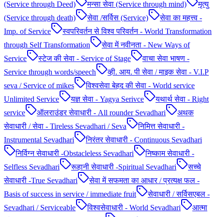
(Service through Deed)
मन्सा सेवा (Service through mind)
मृत्यु
(Service through death)
सेवा /सर्विस (Service)
सेवा का महत्त्व -
Imp. of Service
स्वपरिवर्तन से विश्व परिवर्तन - World Transformation
through Self Transformation
सेवा में नवीनता - New Ways of
Service
स्टेज की सेवा - Service of Stage
वाचा सेवा भाषण -
Service through words/speech
व्ही. आय. पी सेवा / माइक सेवा - V.I.P
seva / Service of mikes
विश्वसेवा बेहद की सेवा - World service
Unlimited Service
यज्ञ सेवा - Yagya Serivce
यथार्थ सेवा - Right
service
ऑलराउंडर सेवाधारी - All rounder Sevadhari
अथक
सेवाधारी / सेवा - Tireless Sevadhari / Seva
निमित्त सेवाधारी -
Instrumental Sevadhari
निरंतर सेवाधारी - Continuous Sevadhari
निर्विग्न सेवाधारी -Obstacleless Sevadhari
निष्काम सेवाधारी -
Selfless Sevadhari
रूहानी सेवाधारी -Spiritual Sevadhari
सच्चे
सेवाधारी -True Sevadhari
सेवा में सफमता का आधार / प्रत्यक्ष फल -
Basis of success in service / immediate fruit
सेवाधारी / सर्विसएबल -
Sevadhari / Serviceable
विश्वसेवाधारी - World Sevadhari
आत्मा