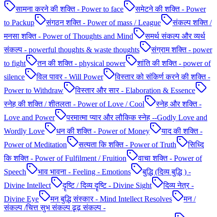
सामना करने की शक्ति - Power to face
समेटने की शक्ति - Power
to Packup
संगठन शक्ति - Power of mass / League
संकल्प शक्ति /
मनसा शक्ति - Power of Thoughts and Mind
समर्थ संकल्प और व्यर्थ
संकल्प - powerful thoughts & waste thoughts
संग्राम शक्ति - power
to fight
तन की शक्ति - physical power
शांति की शक्ति - power of
silence
विल पावर - Will Power
विस्तार को संकिर्ण करने की शक्ति -
Power to Withdraw
विस्तार और सार - Elaboration & Essence
स्नेह की शक्ति / शीतलता - Power of Love / Cool
स्नेह और शक्ति -
Love and Power
परमात्मा प्यार और लौकिक स्नेह --Godly Love and
Wordly Love
धन की शक्ति - Power of Money
याद की शक्ति -
Power of Meditation
सत्यता कि शक्ति - Power of Truth
सिध्दि
कि शक्ति - Power of Fulfilment / Fruition
वाचा शक्ति - Power of
Speech
भाव भावना - Feeling - Emotions
बुद्धि (दिव्य बुद्धि ) -
Divine Intellect
दॄष्टि / दिव्य दॄष्टि - Divine Sight
दिव्य नेत्र -
Divine Eye
मन बुद्धि संस्कार - Mind Intellect Resolves
मन /
संकल्प /चित्त सुभ संकल्प ढृढ़ संकल्प -