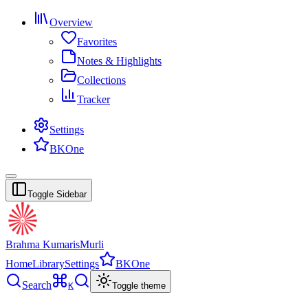
Overview
Favorites
Notes & Highlights
Collections
Tracker
Settings
BKOne
Toggle Sidebar
Brahma Kumaris
Murli
Home
Library
Settings
BKOne
Search
K
Toggle theme