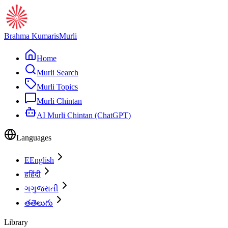
Brahma Kumaris
Murli
Home
Murli Search
Murli Topics
Murli Chintan
AI Murli Chintan (ChatGPT)
Languages
E
English
ह
हिंदी
ગ
ગુજરાતી
త
తెలుగు
Library