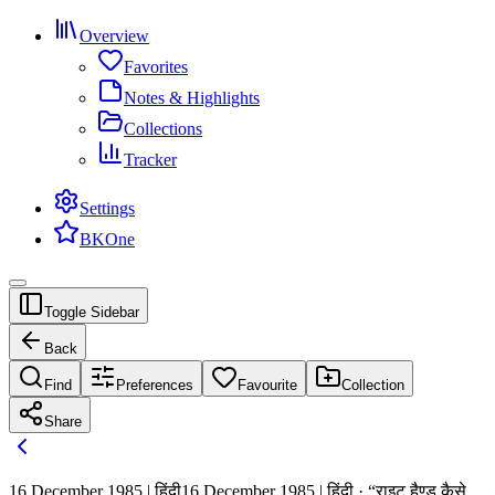
Overview
Favorites
Notes & Highlights
Collections
Tracker
Settings
BKOne
Toggle Sidebar
Back
Find
Preferences
Favourite
Collection
Share
16 December 1985 | हिंदी
16 December 1985 | हिंदी · “राइट हैण्ड कैसे