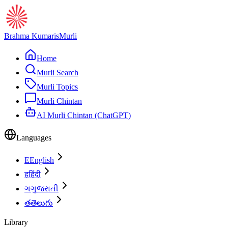
Brahma Kumaris
Murli
Home
Murli Search
Murli Topics
Murli Chintan
AI Murli Chintan (ChatGPT)
Languages
E
English
ह
हिंदी
ગ
ગુજરાતી
త
తెలుగు
Library