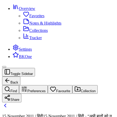
Overview
Favorites
Notes & Highlights
Collections
Tracker
Settings
BKOne
Toggle Sidebar
Back
Find
Preferences
Favourite
Collection
Share
15 November 2011 | हिंदी
15 November 2011 | हिंदी · “अभी बातों को न