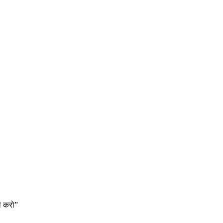
री करो”