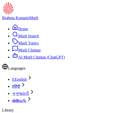
Brahma Kumaris
Murli
Home
Murli Search
Murli Topics
Murli Chintan
AI Murli Chintan (ChatGPT)
Languages
E
English
ह
हिंदी
ગ
ગુજરાતી
త
తెలుగు
Library