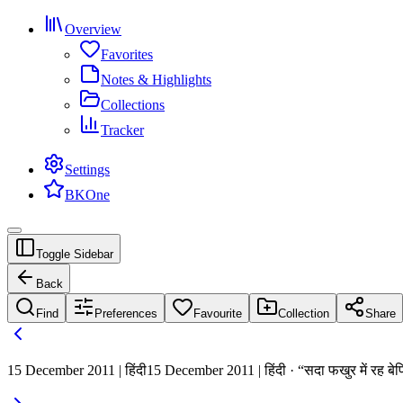
Overview
Favorites
Notes & Highlights
Collections
Tracker
Settings
BKOne
Toggle Sidebar
Back
Find
Preferences
Favourite
Collection
Share
15 December 2011 | हिंदी
15 December 2011 | हिंदी · “सदा फखुर में रह बेफ